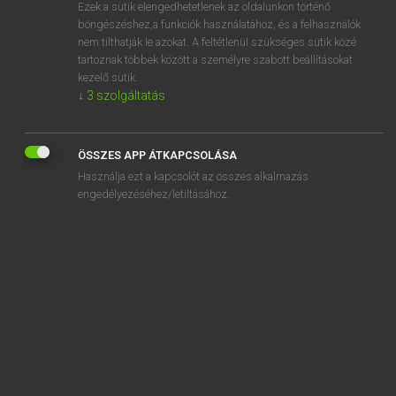
Ezek a sütik elengedhetetlenek az oldalunkon történő
böngészéshez,a funkciók használatához, és a felhasználók
nem tilthatják le azokat. A feltétlenül szükséges sütik közé
Lázár A. Péter, Varga György
tartoznak többek között a személyre szabott beállításokat
MAGYAR−ANGOL EGYETEMES NAGYSZÓTÁR
kezelő sütik.
↓
3
szolgáltatás
Kapcsolódó anyagok
szappanbuborék
ÖSSZES APP ÁTKAPCSOLÁSA
szappanhab
Használja ezt a kapcsolót az összes alkalmazás
szappanhabos
engedélyezéséhez/letiltásához.
szappankő
szappanopera
szappanos
szappanosít
szappanosítás
szappanosodás