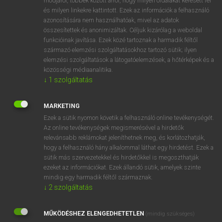
módjáról, többek között arról, hogy milyen oldalakat keresett fel
és milyen linkekre kattintott. Ezek az információk a felhasználó
VAN ELŐFIZETÉSED?
azonosítására nem használhatóak, mivel az adatok
összesítettek és anonimizáltak. Céljuk kizárólag a weboldal
Van előfizetésem a teljes szócikk megtekintéséhez.
funkcióinak javítása. Ezek közé tartoznak a harmadik féltől
származó elemzési szolgáltatásokhoz tartozó sütik; ilyen
BELÉPÉS
elemzési szolgáltatások a látogatóelemzések, a hőtérképek és a
közösségi médiaanalitika.
↓
1
szolgáltatás
MARKETING
Ezek a sütik nyomon követik a felhasználó online tevékenységét.
Az online tevékenységek megismerésével a hirdetők
NINCS ELŐFIZETÉSED?
relevánsabb reklámokat jeleníthetnek meg, és korlátozhatják,
Nincs regisztrációm és előfizetésem. A szótár 2 órás,
hogy a felhasználó hány alkalommal láthat egy hirdetést. Ezek a
díjmentes próbaverziójának elindításához regisztrálok és
sütik más szervezetekkel és hirdetőkkel is megoszthatják
belépek
.
ezeket az információkat. Ezek állandó sütik, amelyek szinte
mindig egy harmadik féltől származnak.
↓
2
szolgáltatás
REGISZTRÁCIÓ
MŰKÖDÉSHEZ ELENGEDHETETLEN
(mindig szükséges)