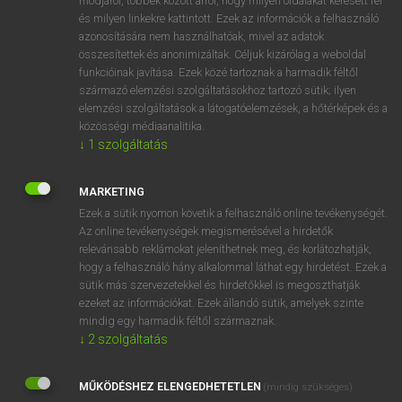
módjáról, többek között arról, hogy milyen oldalakat keresett fel
és milyen linkekre kattintott. Ezek az információk a felhasználó
VAN ELŐFIZETÉSED?
azonosítására nem használhatóak, mivel az adatok
összesítettek és anonimizáltak. Céljuk kizárólag a weboldal
Van előfizetésem a teljes szócikk megtekintéséhez.
funkcióinak javítása. Ezek közé tartoznak a harmadik féltől
származó elemzési szolgáltatásokhoz tartozó sütik; ilyen
BELÉPÉS
elemzési szolgáltatások a látogatóelemzések, a hőtérképek és a
közösségi médiaanalitika.
↓
1
szolgáltatás
MARKETING
Ezek a sütik nyomon követik a felhasználó online tevékenységét.
Az online tevékenységek megismerésével a hirdetők
NINCS ELŐFIZETÉSED?
relevánsabb reklámokat jeleníthetnek meg, és korlátozhatják,
Nincs regisztrációm és előfizetésem. A szótár 2 órás,
hogy a felhasználó hány alkalommal láthat egy hirdetést. Ezek a
díjmentes próbaverziójának elindításához regisztrálok és
sütik más szervezetekkel és hirdetőkkel is megoszthatják
belépek
.
ezeket az információkat. Ezek állandó sütik, amelyek szinte
mindig egy harmadik féltől származnak.
↓
2
szolgáltatás
REGISZTRÁCIÓ
MŰKÖDÉSHEZ ELENGEDHETETLEN
(mindig szükséges)