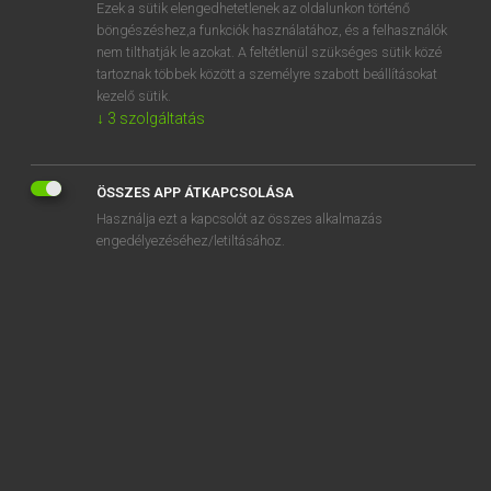
Ezek a sütik elengedhetetlenek az oldalunkon történő
böngészéshez,a funkciók használatához, és a felhasználók
nem tilthatják le azokat. A feltétlenül szükséges sütik közé
Lázár A. Péter, Varga György
tartoznak többek között a személyre szabott beállításokat
MAGYAR−ANGOL EGYETEMES NAGYSZÓTÁR
kezelő sütik.
↓
3
szolgáltatás
Kapcsolódó anyagok
szakkönyv
ÖSSZES APP ÁTKAPCSOLÁSA
szakkönyvkiadás
Használja ezt a kapcsolót az összes alkalmazás
szakkönyvtár
engedélyezéséhez/letiltásához.
szakkör
szakközépiskola
szakkuratórium
szaklap
szaklektor
szaklexikon