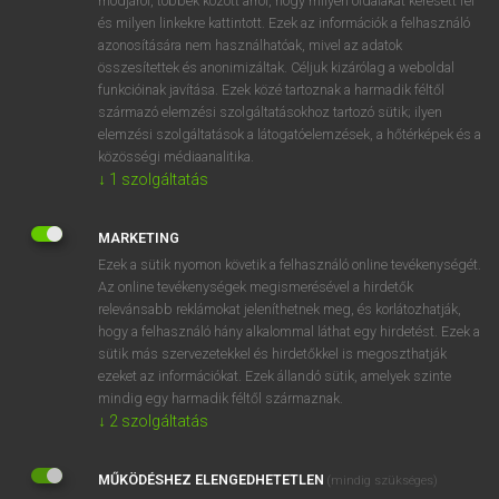
módjáról, többek között arról, hogy milyen oldalakat keresett fel
és milyen linkekre kattintott. Ezek az információk a felhasználó
VAN ELŐFIZETÉSED?
azonosítására nem használhatóak, mivel az adatok
összesítettek és anonimizáltak. Céljuk kizárólag a weboldal
Van előfizetésem a teljes szócikk megtekintéséhez.
funkcióinak javítása. Ezek közé tartoznak a harmadik féltől
származó elemzési szolgáltatásokhoz tartozó sütik; ilyen
BELÉPÉS
elemzési szolgáltatások a látogatóelemzések, a hőtérképek és a
közösségi médiaanalitika.
↓
1
szolgáltatás
MARKETING
Ezek a sütik nyomon követik a felhasználó online tevékenységét.
Az online tevékenységek megismerésével a hirdetők
NINCS ELŐFIZETÉSED?
relevánsabb reklámokat jeleníthetnek meg, és korlátozhatják,
Nincs regisztrációm és előfizetésem. A szótár 2 órás,
hogy a felhasználó hány alkalommal láthat egy hirdetést. Ezek a
díjmentes próbaverziójának elindításához regisztrálok és
sütik más szervezetekkel és hirdetőkkel is megoszthatják
belépek
.
ezeket az információkat. Ezek állandó sütik, amelyek szinte
mindig egy harmadik féltől származnak.
↓
2
szolgáltatás
REGISZTRÁCIÓ
MŰKÖDÉSHEZ ELENGEDHETETLEN
(mindig szükséges)