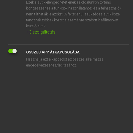
Ezek a sütik elengedhetetlenek az oldalunkon történő
böngészéshez,a funkciók használatához, és a felhasználók
nem tilthatják le azokat. A feltétlenül szükséges sütik közé
Lázár A. Péter, Varga György
tartoznak többek között a személyre szabott beállításokat
MAGYAR−ANGOL EGYETEMES NAGYSZÓTÁR
kezelő sütik.
↓
3
szolgáltatás
Kapcsolódó anyagok
spaletta
ÖSSZES APP ÁTKAPCSOLÁSA
spam
Használja ezt a kapcsolót az összes alkalmazás
span
engedélyezéséhez/letiltásához.
spangli
spanglis cipő
spániel
spanifer
spanyol
spanyolfal