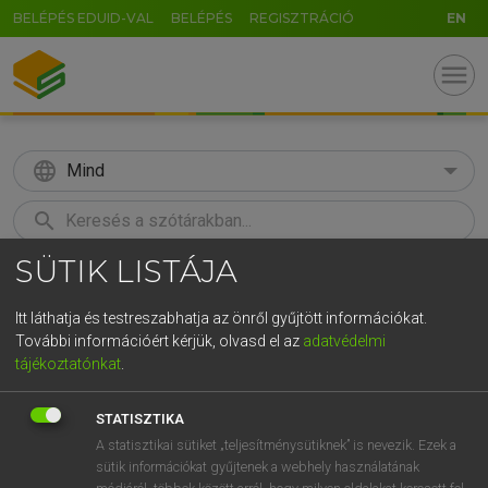
BELÉPÉS EDUID-VAL
BELÉPÉS
REGISZTRÁCIÓ
EN
menu
language
Mind
search
SÜTIK LISTÁJA
GR
KERESÉS
5
6
7
8
9
ö
ü
ó
Itt láthatja és testreszabhatja az önről gyűjtött információkat.
További információért kérjük, olvasd el az
adatvédelmi
r
t
z
u
i
o
p
ő
ú
LÁZÁR A. PÉTER, VARGA GYÖRGY
tájékoztatónkat
.
Magyar−angol egyetemes nagyszótár
g
h
j
k
l
é
á
ű
Ω
STATISZTIKA
v
b
n
m
,
.
-
AltGr
A statisztikai sütiket „teljesítménysütiknek” is nevezik. Ezek a
sütik információkat gyűjtenek a webhely használatának