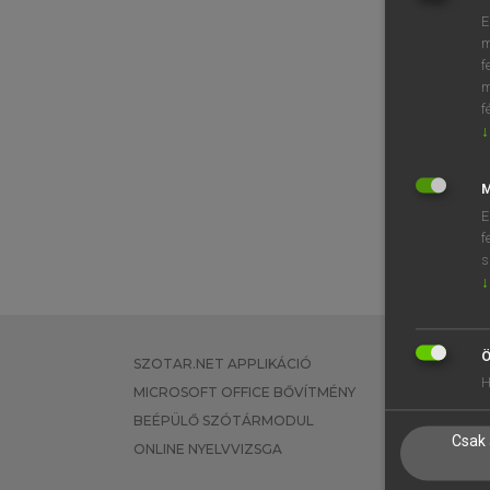
E
m
f
m
f
↓
M
E
f
s
↓
Ö
SZOTAR.NET APPLIKÁCIÓ
EGYÉNI FEL
H
MICROSOFT OFFICE BŐVÍTMÉNY
TANULÓKNA
BEÉPÜLŐ SZÓTÁRMODUL
OKTATÁSI I
Csak 
ONLINE NYELVVIZSGA
VÁLLALATI 