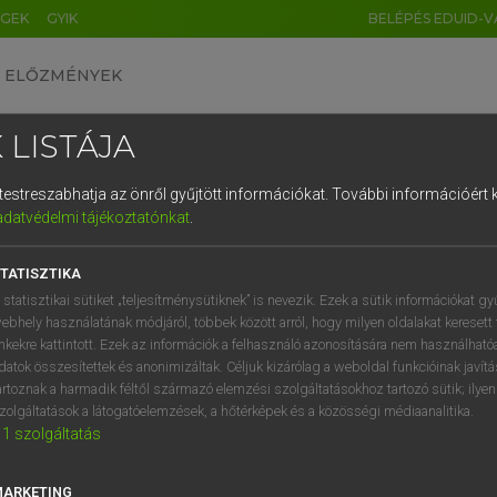
ÉGEK
GYIK
BELÉPÉS EDUID-V
ELŐZMÉNYEK
 LISTÁJA
és testreszabhatja az önről gyűjtött információkat.
További információért k
HU
DE
CN
FR
ES
IT
NL
RU
GR
adatvédelmi tájékoztatónkat
.
 A. PÉTER, VARGA GYÖRGY
1
2
3
4
5
6
7
8
9
yar−angol egyetemes nagyszótár
TATISZTIKA
q
w
e
r
t
z
u
i
 statisztikai sütiket „teljesítménysütiknek” is nevezik. Ezek a sütik információkat gy
ebhely használatának módjáról, többek között arról, hogy milyen oldalakat keresett 
a
s
d
f
g
h
j
k
l
é
inkekre kattintott. Ezek az információk a felhasználó azonosítására nem használható
datok összesítettek és anonimizáltak. Céljuk kizárólag a weboldal funkcióinak javít
í
y
x
c
v
b
n
m
,
.
artoznak a harmadik féltől származó elemzési szolgáltatásokhoz tartozó sütik; ilye
zolgáltatások a látogatóelemzések, a hőtérképek és a közösségi médiaanalitika.
VAN ELŐFIZETÉSED?
NINCS ELŐFIZETÉSED
1
szolgáltatás
előfizetésem a teljes szócikk
Nincs regisztrációm és előfiz
megtekintéséhez.
A szótár 2 órás, díjmente
MARKETING