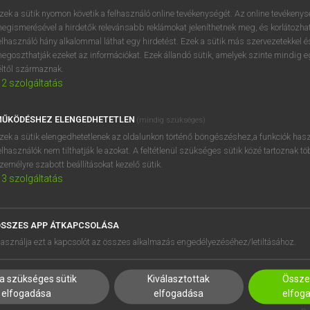
próbaverziójának elindítás
zek a sütik nyomon követik a felhasználó online tevékenységét. Az online tevékeny
BELÉPÉS
regisztrálok és
belépek
.
egismerésével a hirdetők relevánsabb reklámokat jeleníthetnek meg, és korlátozhat
elhasználó hány alkalommal láthat egy hirdetést. Ezek a sütik más szervezetekkel és
egoszthatják ezeket az információkat. Ezek állandó sütik, amelyek szinte mindig 
REGISZTRÁCIÓ
éltől származnak.
2
szolgáltatás
ŰKÖDÉSHEZ ELENGEDHETETLEN
(mindig szükséges)
zek a sütik elengedhetetlenek az oldalunkon történő böngészéshez,a funkciók hasz
elhasználók nem tilthatják le azokat. A feltétlenül szükséges sütik közé tartoznak t
zemélyre szabott beállításokat kezelő sütik.
3
szolgáltatás
SSZES APP ÁTKAPCSOLÁSA
HASZNÁLÓKNAK
SÚGÓ
asználja ezt a kapcsolót az összes alkalmazás engedélyezéséhez/letiltásához.
K
RÓLUNK
NTÉZMÉNYEKNEK
ELÉRHETŐSÉG
a szükséges sütik
Kiválasztottak
Összes
MEGOLDÁSOK
SÜTI BEÁLLÍTÁSOK
elfogadása
elfogadása
elfog