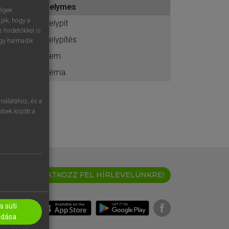
selymes
ához
ségek
ják, hogy a
selypít
 hirdetőkkel is
selypítés
egy harmadik
sem
séma
nálatához, és a
öbbek között a
IRATKOZZ FEL HÍRLEVELÜNKRE!
 süti
adása