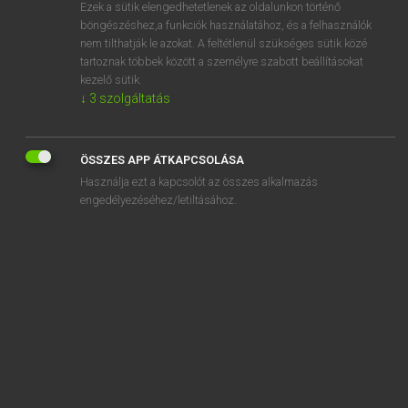
Ezek a sütik elengedhetetlenek az oldalunkon történő
böngészéshez,a funkciók használatához, és a felhasználók
nem tilthatják le azokat. A feltétlenül szükséges sütik közé
Lázár A. Péter, Varga György
tartoznak többek között a személyre szabott beállításokat
MAGYAR−ANGOL EGYETEMES NAGYSZÓTÁR
kezelő sütik.
↓
3
szolgáltatás
Kapcsolódó anyagok
sejtnedvüreg
ÖSSZES APP ÁTKAPCSOLÁSA
sejtnövekmény
Használja ezt a kapcsolót az összes alkalmazás
sejtosztódás
engedélyezéséhez/letiltásához.
sejtplazma
sejtrendszer
sejtszám
sejtszámláló
sejtszerű
sejtszervecske