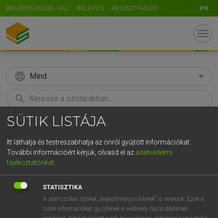
BELÉPÉS EDUID-VAL
BELÉPÉS
REGISZTRÁCIÓ
EN
menu
language
Mind
search
SÜTIK LISTÁJA
GR
KERESÉS
5
6
7
8
9
ö
ü
ó
Itt láthatja és testreszabhatja az önről gyűjtött információkat.
További információért kérjük, olvasd el az
adatvédelmi
r
t
z
u
i
o
p
ő
ú
LÁZÁR A. PÉTER, VARGA GYÖRGY
tájékoztatónkat
.
Magyar−angol egyetemes nagyszótár
g
h
j
k
l
é
á
ű
Ω
STATISZTIKA
v
b
n
m
,
.
-
AltGr
A statisztikai sütiket „teljesítménysütiknek” is nevezik. Ezek a
sütik információkat gyűjtenek a webhely használatának