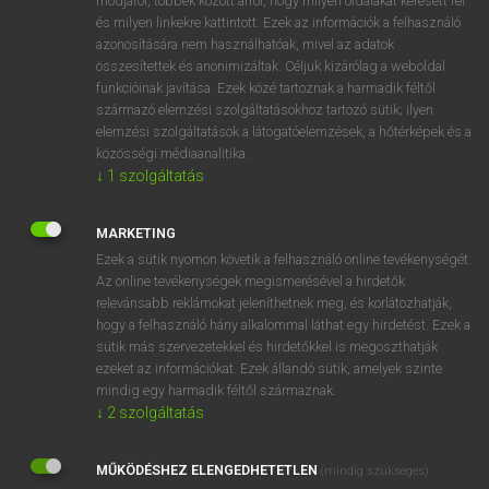
módjáról, többek között arról, hogy milyen oldalakat keresett fel
és milyen linkekre kattintott. Ezek az információk a felhasználó
VAN ELŐFIZETÉSED?
azonosítására nem használhatóak, mivel az adatok
összesítettek és anonimizáltak. Céljuk kizárólag a weboldal
Van előfizetésem a teljes szócikk megtekintéséhez.
funkcióinak javítása. Ezek közé tartoznak a harmadik féltől
származó elemzési szolgáltatásokhoz tartozó sütik; ilyen
BELÉPÉS
elemzési szolgáltatások a látogatóelemzések, a hőtérképek és a
közösségi médiaanalitika.
↓
1
szolgáltatás
MARKETING
Ezek a sütik nyomon követik a felhasználó online tevékenységét.
Az online tevékenységek megismerésével a hirdetők
NINCS ELŐFIZETÉSED?
relevánsabb reklámokat jeleníthetnek meg, és korlátozhatják,
Nincs regisztrációm és előfizetésem. A szótár 2 órás,
hogy a felhasználó hány alkalommal láthat egy hirdetést. Ezek a
díjmentes próbaverziójának elindításához regisztrálok és
sütik más szervezetekkel és hirdetőkkel is megoszthatják
belépek
.
ezeket az információkat. Ezek állandó sütik, amelyek szinte
mindig egy harmadik féltől származnak.
↓
2
szolgáltatás
REGISZTRÁCIÓ
MŰKÖDÉSHEZ ELENGEDHETETLEN
(mindig szükséges)