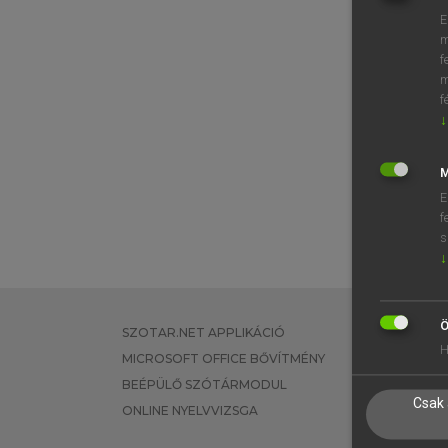
E
m
f
m
f
↓
M
E
f
s
↓
Ö
SZOTAR.NET APPLIKÁCIÓ
EGYÉNI FEL
H
MICROSOFT OFFICE BŐVÍTMÉNY
TANULÓKNA
BEÉPÜLŐ SZÓTÁRMODUL
OKTATÁSI I
Csak 
ONLINE NYELVVIZSGA
VÁLLALATI 