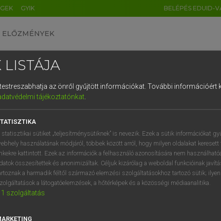
ÉGEK
GYIK
BELÉPÉS EDUID-V
ELŐZMÉNYEK
 LISTÁJA
és testreszabhatja az önről gyűjtött információkat.
További információért k
HU
DE
CN
FR
ES
IT
NL
RU
GR
adatvédelmi tájékoztatónkat
.
 A. PÉTER, VARGA GYÖRGY
1
2
3
4
5
6
7
8
9
yar−angol egyetemes nagyszótár
TATISZTIKA
q
w
e
r
t
z
u
i
 statisztikai sütiket „teljesítménysütiknek” is nevezik. Ezek a sütik információkat gy
ebhely használatának módjáról, többek között arról, hogy milyen oldalakat keresett 
a
s
d
f
g
h
j
k
l
é
inkekre kattintott. Ezek az információk a felhasználó azonosítására nem használható
datok összesítettek és anonimizáltak. Céljuk kizárólag a weboldal funkcióinak javít
í
y
x
c
v
b
n
m
,
.
artoznak a harmadik féltől származó elemzési szolgáltatásokhoz tartozó sütik; ilye
zolgáltatások a látogatóelemzések, a hőtérképek és a közösségi médiaanalitika.
VAN ELŐFIZETÉSED?
NINCS ELŐFIZETÉSED
1
szolgáltatás
előfizetésem a teljes szócikk
Nincs regisztrációm és előfiz
megtekintéséhez.
A szótár 2 órás, díjmente
MARKETING