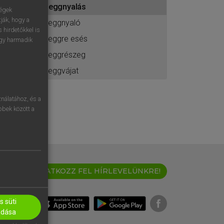
seggnyalás
ához
ségek
ják, hogy a
seggnyaló
 hirdetőkkel is
seggre esés
egy harmadik
seggrészeg
seggvájat
nálatához, és a
öbbek között a
IRATKOZZ FEL HÍRLEVELÜNKRE!
 süti
adása