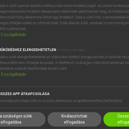
próbaverziójának elindítás
zek a sütik nyomon követik a felhasználó online tevékenységét. Az online tevékeny
BELÉPÉS
regisztrálok és
belépek
.
egismerésével a hirdetők relevánsabb reklámokat jeleníthetnek meg, és korlátozhat
elhasználó hány alkalommal láthat egy hirdetést. Ezek a sütik más szervezetekkel és
egoszthatják ezeket az információkat. Ezek állandó sütik, amelyek szinte mindig 
REGISZTRÁCIÓ
éltől származnak.
2
szolgáltatás
ŰKÖDÉSHEZ ELENGEDHETETLEN
(mindig szükséges)
zek a sütik elengedhetetlenek az oldalunkon történő böngészéshez,a funkciók hasz
elhasználók nem tilthatják le azokat. A feltétlenül szükséges sütik közé tartoznak t
zemélyre szabott beállításokat kezelő sütik.
3
szolgáltatás
SSZES APP ÁTKAPCSOLÁSA
HASZNÁLÓKNAK
SÚGÓ
asználja ezt a kapcsolót az összes alkalmazás engedélyezéséhez/letiltásához.
K
RÓLUNK
NTÉZMÉNYEKNEK
ELÉRHETŐSÉG
a szükséges sütik
Kiválasztottak
Összes
MEGOLDÁSOK
SÜTI BEÁLLÍTÁSOK
elfogadása
elfogadása
elfog