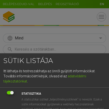
BELÉPÉS EDUID-VAL
BELÉPÉS
REGISZTRÁCIÓ
EN
menu
language
Mind
search
SÜTIK LISTÁJA
GR
KERESÉS
5
6
7
8
9
ö
ü
ó
Itt láthatja és testreszabhatja az önről gyűjtött információkat.
További információért kérjük, olvasd el az
adatvédelmi
r
t
z
u
i
o
p
ő
ú
LÁZÁR A. PÉTER, VARGA GYÖRGY
tájékoztatónkat
.
Magyar−angol egyetemes nagyszótár
g
h
j
k
l
é
á
ű
Ω
STATISZTIKA
v
b
n
m
,
.
-
AltGr
A statisztikai sütiket „teljesítménysütiknek” is nevezik. Ezek a
sütik információkat gyűjtenek a webhely használatának