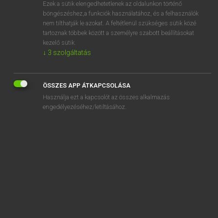
Ezek a sütik elengedhetetlenek az oldalunkon történő
böngészéshez,a funkciók használatához, és a felhasználók
nem tilthatják le azokat. A feltétlenül szükséges sütik közé
Lázár A. Péter, Varga György
tartoznak többek között a személyre szabott beállításokat
MAGYAR−ANGOL EGYETEMES NAGYSZÓTÁR
kezelő sütik.
↓
3
szolgáltatás
Kapcsolódó anyagok
sávolyszövet
ÖSSZES APP ÁTKAPCSOLÁSA
savós
Használja ezt a kapcsolót az összes alkalmazás
sávos
engedélyezéséhez/letiltásához.
sávosan
sávos tőkehal
savószemű
savószínű
savpróba
sávszélesség