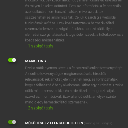
módjáról, többek között arról, hogy milyen oldalakat keresett fel
és milyen linkekre kattintott. Ezek az információk a felhasználó
VAN ELŐFIZETÉSED?
azonosítására nem használhatóak, mivel az adatok
összesítettek és anonimizáltak. Céljuk kizárólag a weboldal
Van előfizetésem a teljes szócikk megtekintéséhez.
funkcióinak javítása. Ezek közé tartoznak a harmadik féltől
származó elemzési szolgáltatásokhoz tartozó sütik; ilyen
BELÉPÉS
elemzési szolgáltatások a látogatóelemzések, a hőtérképek és a
közösségi médiaanalitika.
↓
1
szolgáltatás
MARKETING
Ezek a sütik nyomon követik a felhasználó online tevékenységét.
Az online tevékenységek megismerésével a hirdetők
NINCS ELŐFIZETÉSED?
relevánsabb reklámokat jeleníthetnek meg, és korlátozhatják,
Nincs regisztrációm és előfizetésem. A szótár 2 órás,
hogy a felhasználó hány alkalommal láthat egy hirdetést. Ezek a
díjmentes próbaverziójának elindításához regisztrálok és
sütik más szervezetekkel és hirdetőkkel is megoszthatják
belépek
.
ezeket az információkat. Ezek állandó sütik, amelyek szinte
mindig egy harmadik féltől származnak.
↓
2
szolgáltatás
REGISZTRÁCIÓ
MŰKÖDÉSHEZ ELENGEDHETETLEN
(mindig szükséges)