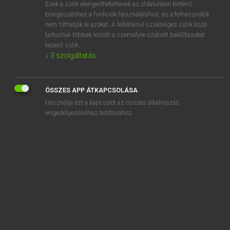
Ezek a sütik elengedhetetlenek az oldalunkon történő
böngészéshez,a funkciók használatához, és a felhasználók
nem tilthatják le azokat. A feltétlenül szükséges sütik közé
Lázár A. Péter, Varga György
tartoznak többek között a személyre szabott beállításokat
MAGYAR−ANGOL EGYETEMES NAGYSZÓTÁR
kezelő sütik.
↓
3
szolgáltatás
Kapcsolódó anyagok
röviden
ÖSSZES APP ÁTKAPCSOLÁSA
rövidesen
Használja ezt a kapcsolót az összes alkalmazás
rövidfilm
engedélyezéséhez/letiltásához.
rövidfilmfesztivál
rövidhullám
rövidhullámú
rövidít
rövidital
röviditalos-pohár