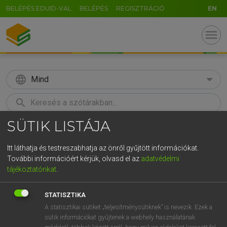
BELÉPÉS EDUID-VAL
BELÉPÉS
REGISZTRÁCIÓ
EN
menu
language
Mind
search
SÜTIK LISTÁJA
GR
KERESÉS
5
6
7
8
9
ö
ü
ó
Itt láthatja és testreszabhatja az önről gyűjtött információkat.
További információért kérjük, olvasd el az
adatvédelmi
r
t
z
u
i
o
p
ő
ú
LÁZÁR A. PÉTER, VARGA GYÖRGY
tájékoztatónkat
.
Magyar−angol egyetemes nagyszótár
g
h
j
k
l
é
á
ű
Ω
STATISZTIKA
v
b
n
m
,
.
-
AltGr
A statisztikai sütiket „teljesítménysütiknek” is nevezik. Ezek a
sütik információkat gyűjtenek a webhely használatának