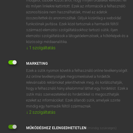
módjáról, többek között arról, hogy milyen oldalakat keresett fel
és milyen linkekre kattintott. Ezek az információk a felhasználó
VAN ELŐFIZETÉSED?
azonosítására nem használhatóak, mivel az adatok
összesítettek és anonimizáltak. Céljuk kizárólag a weboldal
Van előfizetésem a teljes szócikk megtekintéséhez.
funkcióinak javítása. Ezek közé tartoznak a harmadik féltől
származó elemzési szolgáltatásokhoz tartozó sütik; ilyen
BELÉPÉS
elemzési szolgáltatások a látogatóelemzések, a hőtérképek és a
közösségi médiaanalitika.
↓
1
szolgáltatás
MARKETING
Ezek a sütik nyomon követik a felhasználó online tevékenységét.
Az online tevékenységek megismerésével a hirdetők
NINCS ELŐFIZETÉSED?
relevánsabb reklámokat jeleníthetnek meg, és korlátozhatják,
Nincs regisztrációm és előfizetésem. A szótár 2 órás,
hogy a felhasználó hány alkalommal láthat egy hirdetést. Ezek a
díjmentes próbaverziójának elindításához regisztrálok és
sütik más szervezetekkel és hirdetőkkel is megoszthatják
belépek
.
ezeket az információkat. Ezek állandó sütik, amelyek szinte
mindig egy harmadik féltől származnak.
↓
2
szolgáltatás
REGISZTRÁCIÓ
MŰKÖDÉSHEZ ELENGEDHETETLEN
(mindig szükséges)