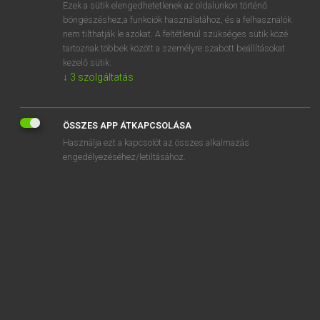
Ezek a sütik elengedhetetlenek az oldalunkon történő
böngészéshez,a funkciók használatához, és a felhasználók
nem tilthatják le azokat. A feltétlenül szükséges sütik közé
Lázár A. Péter, Varga György
tartoznak többek között a személyre szabott beállításokat
MAGYAR−ANGOL EGYETEMES NAGYSZÓTÁR
kezelő sütik.
↓
3
szolgáltatás
Kapcsolódó anyagok
pogányság
ÖSSZES APP ÁTKAPCSOLÁSA
pogózik
Használja ezt a kapcsolót az összes alkalmazás
pogrom
engedélyezéséhez/letiltásához.
poggyász
poggyászbiztosítás
poggyászcímke
poggyászfeladás
poggyászháló
poggyászjegy