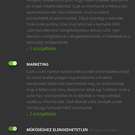
módjáról, többek között arról, hogy milyen oldalakat keresett fel
és milyen linkekre kattintott. Ezek az információk a felhasználó
VAN ELŐFIZETÉSED?
azonosítására nem használhatóak, mivel az adatok
összesítettek és anonimizáltak. Céljuk kizárólag a weboldal
Van előfizetésem a teljes szócikk megtekintéséhez.
funkcióinak javítása. Ezek közé tartoznak a harmadik féltől
származó elemzési szolgáltatásokhoz tartozó sütik; ilyen
BELÉPÉS
elemzési szolgáltatások a látogatóelemzések, a hőtérképek és a
közösségi médiaanalitika.
↓
1
szolgáltatás
MARKETING
Ezek a sütik nyomon követik a felhasználó online tevékenységét.
Az online tevékenységek megismerésével a hirdetők
NINCS ELŐFIZETÉSED?
relevánsabb reklámokat jeleníthetnek meg, és korlátozhatják,
Nincs regisztrációm és előfizetésem. A szótár 2 órás,
hogy a felhasználó hány alkalommal láthat egy hirdetést. Ezek a
díjmentes próbaverziójának elindításához regisztrálok és
sütik más szervezetekkel és hirdetőkkel is megoszthatják
belépek
.
ezeket az információkat. Ezek állandó sütik, amelyek szinte
mindig egy harmadik féltől származnak.
↓
2
szolgáltatás
REGISZTRÁCIÓ
MŰKÖDÉSHEZ ELENGEDHETETLEN
(mindig szükséges)