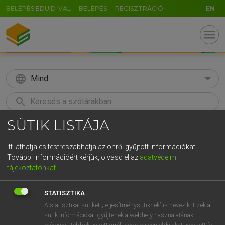
BELÉPÉS EDUID-VAL
BELÉPÉS
REGISZTRÁCIÓ
EN
menu
language
Mind
search
SÜTIK LISTÁJA
GR
KERESÉS
5
6
7
8
9
ö
ü
ó
Itt láthatja és testreszabhatja az önről gyűjtött információkat.
További információért kérjük, olvasd el az
adatvédelmi
r
t
z
u
i
o
p
ő
ú
LÁZÁR A. PÉTER, VARGA GYÖRGY
tájékoztatónkat
.
Magyar−angol egyetemes nagyszótár
g
h
j
k
l
é
á
ű
Ω
STATISZTIKA
v
b
n
m
,
.
-
AltGr
A statisztikai sütiket „teljesítménysütiknek” is nevezik. Ezek a
sütik információkat gyűjtenek a webhely használatának