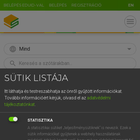
BELÉPÉS EDUID-VAL
BELÉPÉS
REGISZTRÁCIÓ
EN
menu
language
Mind
search
SÜTIK LISTÁJA
GR
KERESÉS
5
6
7
8
9
ö
ü
ó
Itt láthatja és testreszabhatja az önről gyűjtött információkat.
További információért kérjük, olvasd el az
adatvédelmi
r
t
z
u
i
o
p
ő
ú
LÁZÁR A. PÉTER, VARGA GYÖRGY
tájékoztatónkat
.
Magyar−angol egyetemes nagyszótár
g
h
j
k
l
é
á
ű
Ω
STATISZTIKA
v
b
n
m
,
.
-
AltGr
A statisztikai sütiket „teljesítménysütiknek” is nevezik. Ezek a
sütik információkat gyűjtenek a webhely használatának