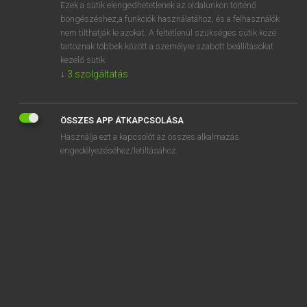
Ezek a sütik elengedhetetlenek az oldalunkon történő
böngészéshez,a funkciók használatához, és a felhasználók
nem tilthatják le azokat. A feltétlenül szükséges sütik közé
Lázár A. Péter, Varga György
tartoznak többek között a személyre szabott beállításokat
MAGYAR−ANGOL EGYETEMES NAGYSZÓTÁR
kezelő sütik.
↓
3
szolgáltatás
Kapcsolódó anyagok
pápaság
ÖSSZES APP ÁTKAPCSOLÁSA
papás-mamás
Használja ezt a kapcsolót az összes alkalmazás
papás szülés
engedélyezéséhez/letiltásához.
pápaszem
pápaszemes
pápaszemes kígyó
pápaszemes lombjáró
pápaszemes medve
pápaszemes pingvin