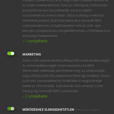
módjáról, többek között arról, hogy milyen oldalakat keresett fel
és milyen linkekre kattintott. Ezek az információk a felhasználó
VAN ELŐFIZETÉSED?
azonosítására nem használhatóak, mivel az adatok
összesítettek és anonimizáltak. Céljuk kizárólag a weboldal
Van előfizetésem a teljes szócikk megtekintéséhez.
funkcióinak javítása. Ezek közé tartoznak a harmadik féltől
származó elemzési szolgáltatásokhoz tartozó sütik; ilyen
BELÉPÉS
elemzési szolgáltatások a látogatóelemzések, a hőtérképek és a
közösségi médiaanalitika.
↓
1
szolgáltatás
MARKETING
Ezek a sütik nyomon követik a felhasználó online tevékenységét.
Az online tevékenységek megismerésével a hirdetők
NINCS ELŐFIZETÉSED?
relevánsabb reklámokat jeleníthetnek meg, és korlátozhatják,
Nincs regisztrációm és előfizetésem. A szótár 2 órás,
hogy a felhasználó hány alkalommal láthat egy hirdetést. Ezek a
díjmentes próbaverziójának elindításához regisztrálok és
sütik más szervezetekkel és hirdetőkkel is megoszthatják
belépek
.
ezeket az információkat. Ezek állandó sütik, amelyek szinte
mindig egy harmadik féltől származnak.
↓
2
szolgáltatás
REGISZTRÁCIÓ
MŰKÖDÉSHEZ ELENGEDHETETLEN
(mindig szükséges)