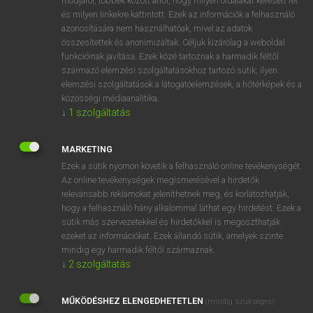
módjáról, többek között arról, hogy milyen oldalakat keresett fel
és milyen linkekre kattintott. Ezek az információk a felhasználó
VAN ELŐFIZETÉSED?
azonosítására nem használhatóak, mivel az adatok
összesítettek és anonimizáltak. Céljuk kizárólag a weboldal
Van előfizetésem a teljes szócikk megtekintéséhez.
funkcióinak javítása. Ezek közé tartoznak a harmadik féltől
származó elemzési szolgáltatásokhoz tartozó sütik; ilyen
BELÉPÉS
elemzési szolgáltatások a látogatóelemzések, a hőtérképek és a
közösségi médiaanalitika.
↓
1
szolgáltatás
MARKETING
Ezek a sütik nyomon követik a felhasználó online tevékenységét.
Az online tevékenységek megismerésével a hirdetők
NINCS ELŐFIZETÉSED?
relevánsabb reklámokat jeleníthetnek meg, és korlátozhatják,
Nincs regisztrációm és előfizetésem. A szótár 2 órás,
hogy a felhasználó hány alkalommal láthat egy hirdetést. Ezek a
díjmentes próbaverziójának elindításához regisztrálok és
sütik más szervezetekkel és hirdetőkkel is megoszthatják
belépek
.
ezeket az információkat. Ezek állandó sütik, amelyek szinte
mindig egy harmadik féltől származnak.
↓
2
szolgáltatás
REGISZTRÁCIÓ
MŰKÖDÉSHEZ ELENGEDHETETLEN
(mindig szükséges)