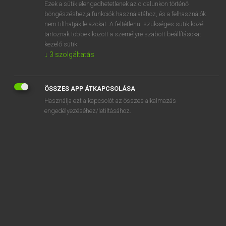
Ezek a sütik elengedhetetlenek az oldalunkon történő
böngészéshez,a funkciók használatához, és a felhasználók
nem tilthatják le azokat. A feltétlenül szükséges sütik közé
Lázár A. Péter, Varga György
tartoznak többek között a személyre szabott beállításokat
MAGYAR−ANGOL EGYETEMES NAGYSZÓTÁR
kezelő sütik.
↓
3
szolgáltatás
Kapcsolódó anyagok
pánspermia
ÖSSZES APP ÁTKAPCSOLÁSA
pánspermia-hipotézis
Használja ezt a kapcsolót az összes alkalmazás
pánszexuális
engedélyezéséhez/letiltásához.
pánszexualitás
pánszláv
pánt
pantalló
panteista
panteizmus