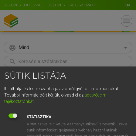
BELÉPÉS EDUID-VAL
BELÉPÉS
REGISZTRÁCIÓ
EN
menu
language
Mind
search
SÜTIK LISTÁJA
GR
KERESÉS
5
6
7
8
9
ö
ü
ó
Itt láthatja és testreszabhatja az önről gyűjtött információkat.
További információért kérjük, olvasd el az
adatvédelmi
r
t
z
u
i
o
p
ő
ú
LÁZÁR A. PÉTER, VARGA GYÖRGY
tájékoztatónkat
.
Magyar−angol egyetemes nagyszótár
g
h
j
k
l
é
á
ű
Ω
STATISZTIKA
v
b
n
m
,
.
-
AltGr
A statisztikai sütiket „teljesítménysütiknek” is nevezik. Ezek a
sütik információkat gyűjtenek a webhely használatának