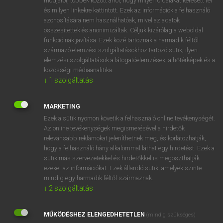
módjáról, többek között arról, hogy milyen oldalakat keresett fel
és milyen linkekre kattintott. Ezek az információk a felhasználó
VAN ELŐFIZETÉSED?
azonosítására nem használhatóak, mivel az adatok
összesítettek és anonimizáltak. Céljuk kizárólag a weboldal
Van előfizetésem a teljes szócikk megtekintéséhez.
funkcióinak javítása. Ezek közé tartoznak a harmadik féltől
származó elemzési szolgáltatásokhoz tartozó sütik; ilyen
BELÉPÉS
elemzési szolgáltatások a látogatóelemzések, a hőtérképek és a
közösségi médiaanalitika.
↓
1
szolgáltatás
MARKETING
Ezek a sütik nyomon követik a felhasználó online tevékenységét.
Az online tevékenységek megismerésével a hirdetők
NINCS ELŐFIZETÉSED?
relevánsabb reklámokat jeleníthetnek meg, és korlátozhatják,
Nincs regisztrációm és előfizetésem. A szótár 2 órás,
hogy a felhasználó hány alkalommal láthat egy hirdetést. Ezek a
díjmentes próbaverziójának elindításához regisztrálok és
sütik más szervezetekkel és hirdetőkkel is megoszthatják
belépek
.
ezeket az információkat. Ezek állandó sütik, amelyek szinte
mindig egy harmadik féltől származnak.
↓
2
szolgáltatás
REGISZTRÁCIÓ
MŰKÖDÉSHEZ ELENGEDHETETLEN
(mindig szükséges)