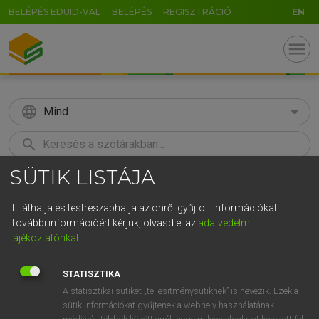
BELÉPÉS EDUID-VAL
BELÉPÉS
REGISZTRÁCIÓ
EN
menu
language
Mind
search
SÜTIK LISTÁJA
GR
KERESÉS
5
6
7
8
9
ö
ü
ó
Itt láthatja és testreszabhatja az önről gyűjtött információkat.
További információért kérjük, olvasd el az
adatvédelmi
r
t
z
u
i
o
p
ő
ú
LÁZÁR A. PÉTER, VARGA GYÖRGY
tájékoztatónkat
.
Magyar−angol egyetemes nagyszótár
g
h
j
k
l
é
á
ű
Ω
STATISZTIKA
v
b
n
m
,
.
-
AltGr
A statisztikai sütiket „teljesítménysütiknek” is nevezik. Ezek a
sütik információkat gyűjtenek a webhely használatának