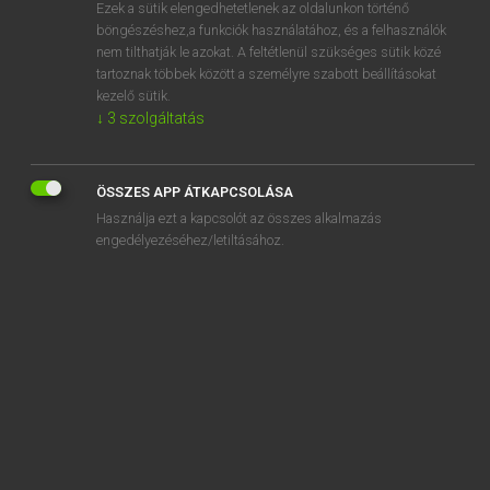
Ezek a sütik elengedhetetlenek az oldalunkon történő
böngészéshez,a funkciók használatához, és a felhasználók
nem tilthatják le azokat. A feltétlenül szükséges sütik közé
Lázár A. Péter, Varga György
tartoznak többek között a személyre szabott beállításokat
MAGYAR−ANGOL EGYETEMES NAGYSZÓTÁR
kezelő sütik.
↓
3
szolgáltatás
Kapcsolódó anyagok
óvóhely
ÖSSZES APP ÁTKAPCSOLÁSA
óvónő
Használja ezt a kapcsolót az összes alkalmazás
óvónőképző
engedélyezéséhez/letiltásához.
óvszer
óvszerhasználat
oxálsav
Oxford cipő
oxfordi
oxid