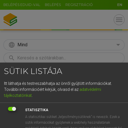
BELÉPÉS EDUID-VAL
BELÉPÉS
REGISZTRÁCIÓ
EN
menu
language
Mind
search
SÜTIK LISTÁJA
GR
KERESÉS
5
6
7
8
9
ö
ü
ó
Itt láthatja és testreszabhatja az önről gyűjtött információkat.
További információért kérjük, olvasd el az
adatvédelmi
r
t
z
u
i
o
p
ő
ú
LÁZÁR A. PÉTER, VARGA GYÖRGY
tájékoztatónkat
.
Magyar−angol egyetemes nagyszótár
g
h
j
k
l
é
á
ű
Ω
STATISZTIKA
v
b
n
m
,
.
-
AltGr
A statisztikai sütiket „teljesítménysütiknek” is nevezik. Ezek a
sütik információkat gyűjtenek a webhely használatának