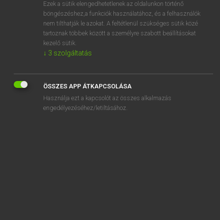
Ezek a sütik elengedhetetlenek az oldalunkon történő
böngészéshez,a funkciók használatához, és a felhasználók
nem tilthatják le azokat. A feltétlenül szükséges sütik közé
Lázár A. Péter, Varga György
tartoznak többek között a személyre szabott beállításokat
MAGYAR−ANGOL EGYETEMES NAGYSZÓTÁR
kezelő sütik.
↓
3
szolgáltatás
Kapcsolódó anyagok
barát
ÖSSZES APP ÁTKAPCSOLÁSA
-barát
Használja ezt a kapcsolót az összes alkalmazás
barátcserje
engedélyezéséhez/letiltásához.
barátfüle
baráti
barátilag
barátkeselyű
barátkozás
barátkozik