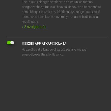
Ezek a sütik elengedhetetlenek az oldalunkon történő
böngészéshez,a funkciók használatához, és a felhasználók
nem tilthatják le azokat. A feltétlenül szükséges sütik közé
Lázár A. Péter, Varga György
tartoznak többek között a személyre szabott beállításokat
MAGYAR−ANGOL EGYETEMES NAGYSZÓTÁR
kezelő sütik.
↓
3
szolgáltatás
Kapcsolódó anyagok
olvashatóság
ÖSSZES APP ÁTKAPCSOLÁSA
olvasmány
Használja ezt a kapcsolót az összes alkalmazás
olvasmányélmény
engedélyezéséhez/letiltásához.
olvasmányjegyzék
olvasmányos
olvasnivaló
olvasó
olvasóállvány
olvasófej