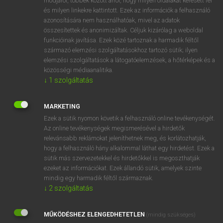
módjáról, többek között arról, hogy milyen oldalakat keresett fel
és milyen linkekre kattintott. Ezek az információk a felhasználó
VAN ELŐFIZETÉSED?
azonosítására nem használhatóak, mivel az adatok
összesítettek és anonimizáltak. Céljuk kizárólag a weboldal
Van előfizetésem a teljes szócikk megtekintéséhez.
funkcióinak javítása. Ezek közé tartoznak a harmadik féltől
származó elemzési szolgáltatásokhoz tartozó sütik; ilyen
BELÉPÉS
elemzési szolgáltatások a látogatóelemzések, a hőtérképek és a
közösségi médiaanalitika.
↓
1
szolgáltatás
MARKETING
Ezek a sütik nyomon követik a felhasználó online tevékenységét.
Az online tevékenységek megismerésével a hirdetők
NINCS ELŐFIZETÉSED?
relevánsabb reklámokat jeleníthetnek meg, és korlátozhatják,
Nincs regisztrációm és előfizetésem. A szótár 2 órás,
hogy a felhasználó hány alkalommal láthat egy hirdetést. Ezek a
díjmentes próbaverziójának elindításához regisztrálok és
sütik más szervezetekkel és hirdetőkkel is megoszthatják
belépek
.
ezeket az információkat. Ezek állandó sütik, amelyek szinte
mindig egy harmadik féltől származnak.
↓
2
szolgáltatás
REGISZTRÁCIÓ
MŰKÖDÉSHEZ ELENGEDHETETLEN
(mindig szükséges)