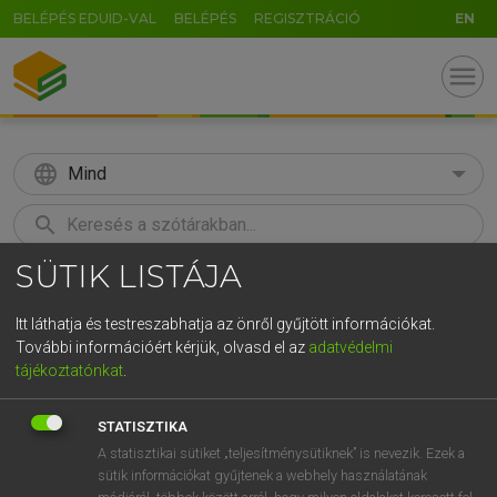
BELÉPÉS EDUID-VAL
BELÉPÉS
REGISZTRÁCIÓ
EN
menu
language
Mind
search
SÜTIK LISTÁJA
GR
KERESÉS
5
6
7
8
9
ö
ü
ó
Itt láthatja és testreszabhatja az önről gyűjtött információkat.
További információért kérjük, olvasd el az
adatvédelmi
r
t
z
u
i
o
p
ő
ú
LÁZÁR A. PÉTER, VARGA GYÖRGY
tájékoztatónkat
.
Magyar−angol egyetemes nagyszótár
g
h
j
k
l
é
á
ű
Ω
STATISZTIKA
v
b
n
m
,
.
-
AltGr
A statisztikai sütiket „teljesítménysütiknek” is nevezik. Ezek a
sütik információkat gyűjtenek a webhely használatának