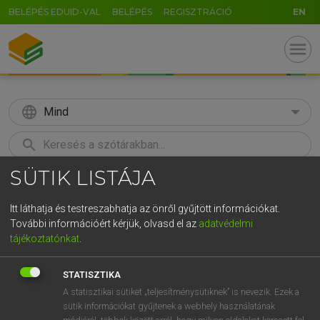
BELÉPÉS EDUID-VAL
BELÉPÉS
REGISZTRÁCIÓ
EN
menu
language
Mind
search
SÜTIK LISTÁJA
GR
KERESÉS
5
6
7
8
9
ö
ü
ó
Itt láthatja és testreszabhatja az önről gyűjtött információkat.
További információért kérjük, olvasd el az
adatvédelmi
r
t
z
u
i
o
p
ő
ú
LÁZÁR A. PÉTER, VARGA GYÖRGY
tájékoztatónkat
.
Magyar−angol egyetemes nagyszótár
g
h
j
k
l
é
á
ű
Ω
STATISZTIKA
v
b
n
m
,
.
-
AltGr
A statisztikai sütiket „teljesítménysütiknek” is nevezik. Ezek a
sütik információkat gyűjtenek a webhely használatának