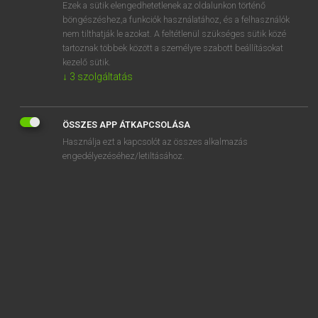
Ezek a sütik elengedhetetlenek az oldalunkon történő
böngészéshez,a funkciók használatához, és a felhasználók
nem tilthatják le azokat. A feltétlenül szükséges sütik közé
Lázár A. Péter, Varga György
tartoznak többek között a személyre szabott beállításokat
MAGYAR−ANGOL EGYETEMES NAGYSZÓTÁR
kezelő sütik.
↓
3
szolgáltatás
Kapcsolódó anyagok
olvashatóan
ÖSSZES APP ÁTKAPCSOLÁSA
olvashatóság
Használja ezt a kapcsolót az összes alkalmazás
olvasmány
engedélyezéséhez/letiltásához.
olvasmányélmény
olvasmányjegyzék
olvasmányos
olvasnivaló
olvasó
olvasóállvány