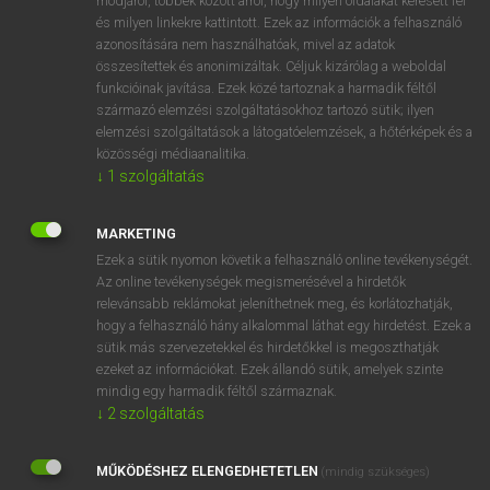
módjáról, többek között arról, hogy milyen oldalakat keresett fel
és milyen linkekre kattintott. Ezek az információk a felhasználó
VAN ELŐFIZETÉSED?
azonosítására nem használhatóak, mivel az adatok
összesítettek és anonimizáltak. Céljuk kizárólag a weboldal
Van előfizetésem a teljes szócikk megtekintéséhez.
funkcióinak javítása. Ezek közé tartoznak a harmadik féltől
származó elemzési szolgáltatásokhoz tartozó sütik; ilyen
BELÉPÉS
elemzési szolgáltatások a látogatóelemzések, a hőtérképek és a
közösségi médiaanalitika.
↓
1
szolgáltatás
MARKETING
Ezek a sütik nyomon követik a felhasználó online tevékenységét.
Az online tevékenységek megismerésével a hirdetők
NINCS ELŐFIZETÉSED?
relevánsabb reklámokat jeleníthetnek meg, és korlátozhatják,
Nincs regisztrációm és előfizetésem. A szótár 2 órás,
hogy a felhasználó hány alkalommal láthat egy hirdetést. Ezek a
díjmentes próbaverziójának elindításához regisztrálok és
sütik más szervezetekkel és hirdetőkkel is megoszthatják
belépek
.
ezeket az információkat. Ezek állandó sütik, amelyek szinte
mindig egy harmadik féltől származnak.
↓
2
szolgáltatás
REGISZTRÁCIÓ
MŰKÖDÉSHEZ ELENGEDHETETLEN
(mindig szükséges)