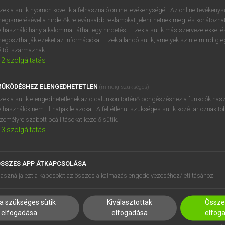
próbaverziójának elindítás
zek a sütik nyomon követik a felhasználó online tevékenységét. Az online tevékeny
BELÉPÉS
regisztrálok és
belépek
.
egismerésével a hirdetők relevánsabb reklámokat jeleníthetnek meg, és korlátozhat
elhasználó hány alkalommal láthat egy hirdetést. Ezek a sütik más szervezetekkel és
egoszthatják ezeket az információkat. Ezek állandó sütik, amelyek szinte mindig 
REGISZTRÁCIÓ
éltől származnak.
2
szolgáltatás
ŰKÖDÉSHEZ ELENGEDHETETLEN
(mindig szükséges)
zek a sütik elengedhetetlenek az oldalunkon történő böngészéshez,a funkciók hasz
elhasználók nem tilthatják le azokat. A feltétlenül szükséges sütik közé tartoznak t
zemélyre szabott beállításokat kezelő sütik.
3
szolgáltatás
SSZES APP ÁTKAPCSOLÁSA
HASZNÁLÓKNAK
SÚGÓ
asználja ezt a kapcsolót az összes alkalmazás engedélyezéséhez/letiltásához.
K
RÓLUNK
NTÉZMÉNYEKNEK
ELÉRHETŐSÉG
a szükséges sütik
Kiválasztottak
Összes
MEGOLDÁSOK
SÜTI BEÁLLÍTÁSOK
elfogadása
elfogadása
elfog