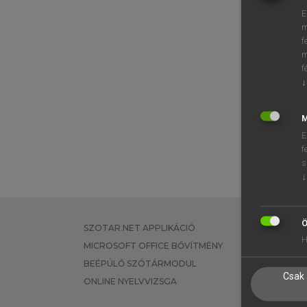
E
m
f
m
f
↓
M
E
f
s
↓
Ö
SZOTAR.NET APPLIKÁCIÓ
EGYÉNI FEL
H
MICROSOFT OFFICE BŐVÍTMÉNY
TANULÓKNA
BEÉPÜLŐ SZÓTÁRMODUL
OKTATÁSI I
Csak 
ONLINE NYELVVIZSGA
VÁLLALATI 