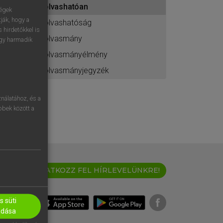
olvashatóan
ához
ségek
ják, hogy a
olvashatóság
 hirdetőkkel is
olvasmány
egy harmadik
olvasmányélmény
olvasmányjegyzék
nálatához, és a
öbbek között a
IRATKOZZ FEL HÍRLEVELÜNKRE!
 süti
adása