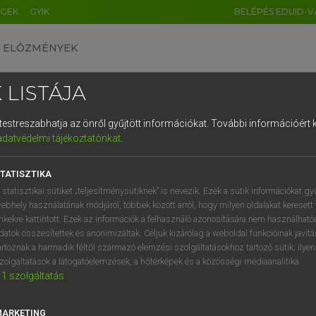
ÉGEK
GYIK
BELÉPÉS EDUID-V
ELŐZMÉNYEK
 LISTÁJA
és testreszabhatja az önről gyűjtött információkat.
További információért k
HU
DE
CN
FR
ES
IT
NL
RU
GR
adatvédelmi tájékoztatónkat
.
 A. PÉTER, VARGA GYÖRGY
1
2
3
4
5
6
7
8
9
yar−angol egyetemes nagyszótár
TATISZTIKA
q
w
e
r
t
z
u
i
 statisztikai sütiket „teljesítménysütiknek” is nevezik. Ezek a sütik információkat gy
ebhely használatának módjáról, többek között arról, hogy milyen oldalakat keresett 
a
s
d
f
g
h
j
k
l
é
inkekre kattintott. Ezek az információk a felhasználó azonosítására nem használható
datok összesítettek és anonimizáltak. Céljuk kizárólag a weboldal funkcióinak javít
í
y
x
c
v
b
n
m
,
.
artoznak a harmadik féltől származó elemzési szolgáltatásokhoz tartozó sütik; ilye
zolgáltatások a látogatóelemzések, a hőtérképek és a közösségi médiaanalitika.
VAN ELŐFIZETÉSED?
NINCS ELŐFIZETÉSED
1
szolgáltatás
előfizetésem a teljes szócikk
Nincs regisztrációm és előfiz
megtekintéséhez.
A szótár 2 órás, díjmente
MARKETING