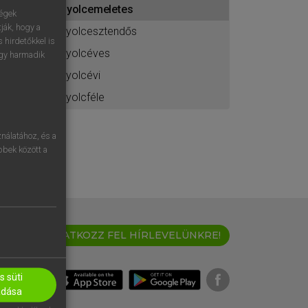
nyolcemeletes
ához
ségek
ják, hogy a
nyolcesztendős
 hirdetőkkel is
nyolcéves
egy harmadik
nyolcévi
nyolcféle
nálatához, és a
öbbek között a
IRATKOZZ FEL HÍRLEVELÜNKRE!
 süti
adása