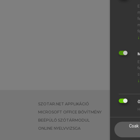
E
m
f
m
f
↓
M
E
f
s
↓
Ö
SZOTAR.NET APPLIKÁCIÓ
EGYÉNI FEL
H
MICROSOFT OFFICE BŐVÍTMÉNY
TANULÓKNA
BEÉPÜLŐ SZÓTÁRMODUL
OKTATÁSI I
Csak 
ONLINE NYELVVIZSGA
VÁLLALATI 