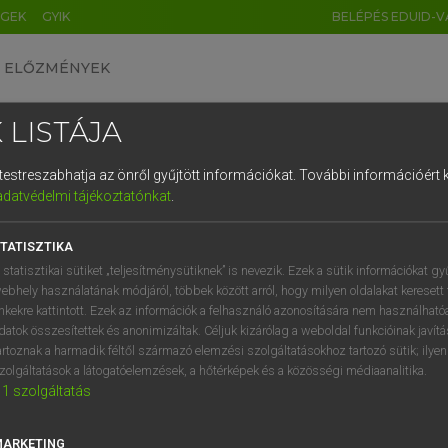
ÉGEK
GYIK
BELÉPÉS EDUID-V
ELŐZMÉNYEK
 LISTÁJA
és testreszabhatja az önről gyűjtött információkat.
További információért k
HU
DE
CN
FR
ES
IT
NL
RU
GR
adatvédelmi tájékoztatónkat
.
 A. PÉTER, VARGA GYÖRGY
1
2
3
4
5
6
7
8
9
yar−angol egyetemes nagyszótár
TATISZTIKA
q
w
e
r
t
z
u
i
 statisztikai sütiket „teljesítménysütiknek” is nevezik. Ezek a sütik információkat gy
ebhely használatának módjáról, többek között arról, hogy milyen oldalakat keresett 
a
s
d
f
g
h
j
k
l
é
inkekre kattintott. Ezek az információk a felhasználó azonosítására nem használható
datok összesítettek és anonimizáltak. Céljuk kizárólag a weboldal funkcióinak javít
í
y
x
c
v
b
n
m
,
.
artoznak a harmadik féltől származó elemzési szolgáltatásokhoz tartozó sütik; ilye
zolgáltatások a látogatóelemzések, a hőtérképek és a közösségi médiaanalitika.
VAN ELŐFIZETÉSED?
NINCS ELŐFIZETÉSED
1
szolgáltatás
előfizetésem a teljes szócikk
Nincs regisztrációm és előfiz
megtekintéséhez.
A szótár 2 órás, díjmente
MARKETING