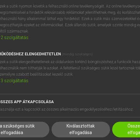
próbaverziójának elindítás
zek a sütik nyomon követik a felhasználó online tevékenységét. Az online tevékeny
BELÉPÉS
regisztrálok és
belépek
.
egismerésével a hirdetők relevánsabb reklámokat jeleníthetnek meg, és korlátozhat
elhasználó hány alkalommal láthat egy hirdetést. Ezek a sütik más szervezetekkel és
egoszthatják ezeket az információkat. Ezek állandó sütik, amelyek szinte mindig 
REGISZTRÁCIÓ
éltől származnak.
2
szolgáltatás
ŰKÖDÉSHEZ ELENGEDHETETLEN
(mindig szükséges)
zek a sütik elengedhetetlenek az oldalunkon történő böngészéshez,a funkciók hasz
elhasználók nem tilthatják le azokat. A feltétlenül szükséges sütik közé tartoznak t
zemélyre szabott beállításokat kezelő sütik.
3
szolgáltatás
SSZES APP ÁTKAPCSOLÁSA
HASZNÁLÓKNAK
SÚGÓ
asználja ezt a kapcsolót az összes alkalmazás engedélyezéséhez/letiltásához.
K
RÓLUNK
NTÉZMÉNYEKNEK
ELÉRHETŐSÉG
a szükséges sütik
Kiválasztottak
Összes
MEGOLDÁSOK
SÜTI BEÁLLÍTÁSOK
elfogadása
elfogadása
elfog