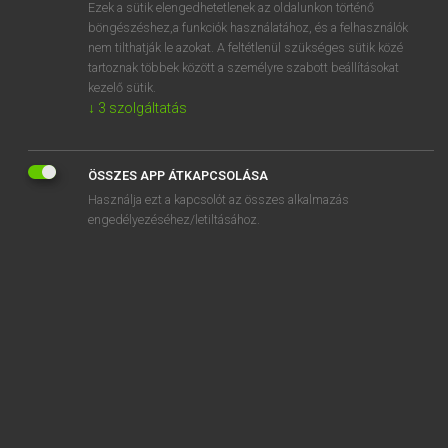
Ezek a sütik elengedhetetlenek az oldalunkon történő
böngészéshez,a funkciók használatához, és a felhasználók
nem tilthatják le azokat. A feltétlenül szükséges sütik közé
Lázár A. Péter, Varga György
tartoznak többek között a személyre szabott beállításokat
MAGYAR−ANGOL EGYETEMES NAGYSZÓTÁR
kezelő sütik.
↓
3
szolgáltatás
Kapcsolódó anyagok
bámulatos
ÖSSZES APP ÁTKAPCSOLÁSA
bámulatosan
Használja ezt a kapcsolót az összes alkalmazás
bán
engedélyezéséhez/letiltásához.
banális
banalitás
banalizál
banán
banáncsat
banándugó