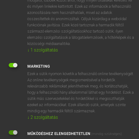
módjáról, többek között arról, hogy milyen oldalakat keresett fel
és milyen linkekre kattintott. Ezek az információk a felhasználó
VAN ELŐFIZETÉSED?
azonosítására nem használhatóak, mivel az adatok
összesítettek és anonimizáltak. Céljuk kizárólag a weboldal
Van előfizetésem a teljes szócikk megtekintéséhez.
funkcióinak javítása. Ezek közé tartoznak a harmadik féltől
származó elemzési szolgáltatásokhoz tartozó sütik; ilyen
BELÉPÉS
elemzési szolgáltatások a látogatóelemzések, a hőtérképek és a
közösségi médiaanalitika.
↓
1
szolgáltatás
MARKETING
Ezek a sütik nyomon követik a felhasználó online tevékenységét.
Az online tevékenységek megismerésével a hirdetők
NINCS ELŐFIZETÉSED?
relevánsabb reklámokat jeleníthetnek meg, és korlátozhatják,
Nincs regisztrációm és előfizetésem. A szótár 2 órás,
hogy a felhasználó hány alkalommal láthat egy hirdetést. Ezek a
díjmentes próbaverziójának elindításához regisztrálok és
sütik más szervezetekkel és hirdetőkkel is megoszthatják
belépek
.
ezeket az információkat. Ezek állandó sütik, amelyek szinte
mindig egy harmadik féltől származnak.
↓
2
szolgáltatás
REGISZTRÁCIÓ
MŰKÖDÉSHEZ ELENGEDHETETLEN
(mindig szükséges)