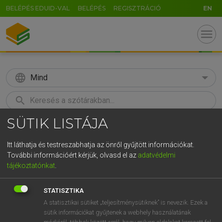
BELÉPÉS EDUID-VAL
BELÉPÉS
REGISZTRÁCIÓ
EN
menu
language
Mind
search
SÜTIK LISTÁJA
GR
KERESÉS
5
6
7
8
9
ö
ü
ó
Itt láthatja és testreszabhatja az önről gyűjtött információkat.
További információért kérjük, olvasd el az
adatvédelmi
r
t
z
u
i
o
p
ő
ú
LÁZÁR A. PÉTER, VARGA GYÖRGY
tájékoztatónkat
.
Magyar−angol egyetemes nagyszótár
g
h
j
k
l
é
á
ű
Ω
STATISZTIKA
v
b
n
m
,
.
-
AltGr
A statisztikai sütiket „teljesítménysütiknek” is nevezik. Ezek a
sütik információkat gyűjtenek a webhely használatának