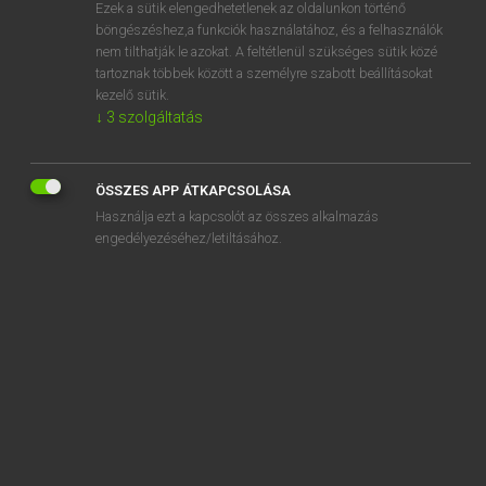
Ezek a sütik elengedhetetlenek az oldalunkon történő
böngészéshez,a funkciók használatához, és a felhasználók
nem tilthatják le azokat. A feltétlenül szükséges sütik közé
Lázár A. Péter, Varga György
tartoznak többek között a személyre szabott beállításokat
MAGYAR−ANGOL EGYETEMES NAGYSZÓTÁR
kezelő sütik.
↓
3
szolgáltatás
Kapcsolódó anyagok
nappalos
ÖSSZES APP ÁTKAPCSOLÁSA
nappálya
Használja ezt a kapcsolót az összes alkalmazás
nappapapagáj
engedélyezéséhez/letiltásához.
napraforgó
napraforgómag
napraforgóolaj
naprakész
naprakészen
naprendszer