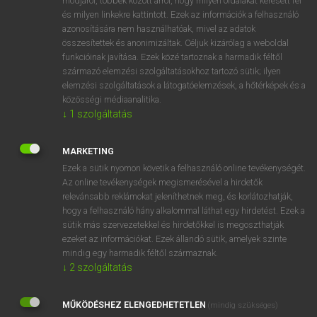
módjáról, többek között arról, hogy milyen oldalakat keresett fel
és milyen linkekre kattintott. Ezek az információk a felhasználó
VAN ELŐFIZETÉSED?
azonosítására nem használhatóak, mivel az adatok
összesítettek és anonimizáltak. Céljuk kizárólag a weboldal
Van előfizetésem a teljes szócikk megtekintéséhez.
funkcióinak javítása. Ezek közé tartoznak a harmadik féltől
származó elemzési szolgáltatásokhoz tartozó sütik; ilyen
BELÉPÉS
elemzési szolgáltatások a látogatóelemzések, a hőtérképek és a
közösségi médiaanalitika.
↓
1
szolgáltatás
MARKETING
Ezek a sütik nyomon követik a felhasználó online tevékenységét.
Az online tevékenységek megismerésével a hirdetők
NINCS ELŐFIZETÉSED?
relevánsabb reklámokat jeleníthetnek meg, és korlátozhatják,
Nincs regisztrációm és előfizetésem. A szótár 2 órás,
hogy a felhasználó hány alkalommal láthat egy hirdetést. Ezek a
díjmentes próbaverziójának elindításához regisztrálok és
sütik más szervezetekkel és hirdetőkkel is megoszthatják
belépek
.
ezeket az információkat. Ezek állandó sütik, amelyek szinte
mindig egy harmadik féltől származnak.
↓
2
szolgáltatás
REGISZTRÁCIÓ
MŰKÖDÉSHEZ ELENGEDHETETLEN
(mindig szükséges)