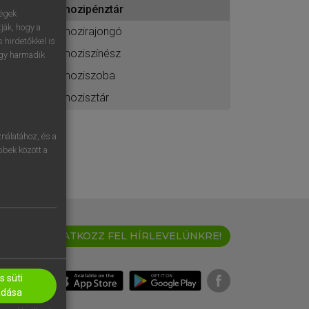
mozipénztár
ához
ségek
ják, hogy a
mozirajongó
 hirdetőkkel is
moziszínész
egy harmadik
moziszoba
mozisztár
nálatához, és a
öbbek között a
IRATKOZZ FEL HÍRLEVELÜNKRE!
 süti
adása