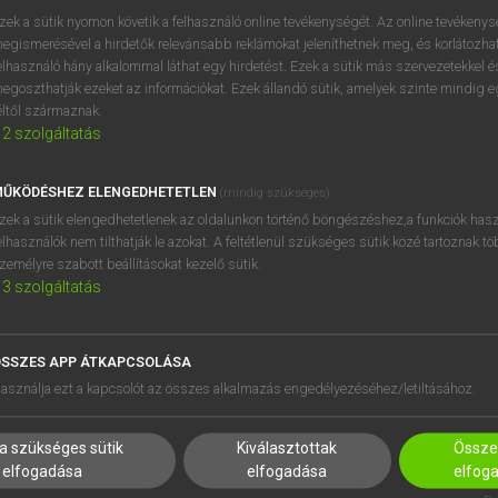
próbaverziójának elindítás
zek a sütik nyomon követik a felhasználó online tevékenységét. Az online tevékeny
BELÉPÉS
regisztrálok és
belépek
.
egismerésével a hirdetők relevánsabb reklámokat jeleníthetnek meg, és korlátozhat
elhasználó hány alkalommal láthat egy hirdetést. Ezek a sütik más szervezetekkel és
egoszthatják ezeket az információkat. Ezek állandó sütik, amelyek szinte mindig 
REGISZTRÁCIÓ
éltől származnak.
2
szolgáltatás
ŰKÖDÉSHEZ ELENGEDHETETLEN
(mindig szükséges)
zek a sütik elengedhetetlenek az oldalunkon történő böngészéshez,a funkciók hasz
elhasználók nem tilthatják le azokat. A feltétlenül szükséges sütik közé tartoznak t
zemélyre szabott beállításokat kezelő sütik.
3
szolgáltatás
SSZES APP ÁTKAPCSOLÁSA
HASZNÁLÓKNAK
SÚGÓ
asználja ezt a kapcsolót az összes alkalmazás engedélyezéséhez/letiltásához.
K
RÓLUNK
NTÉZMÉNYEKNEK
ELÉRHETŐSÉG
a szükséges sütik
Kiválasztottak
Összes
MEGOLDÁSOK
SÜTI BEÁLLÍTÁSOK
elfogadása
elfogadása
elfog