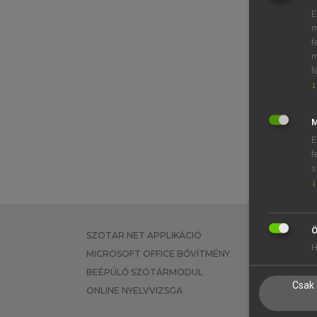
E
m
f
m
f
↓
M
E
f
s
↓
Ö
SZOTAR.NET APPLIKÁCIÓ
EGYÉNI FEL
H
MICROSOFT OFFICE BŐVÍTMÉNY
TANULÓKNA
BEÉPÜLŐ SZÓTÁRMODUL
OKTATÁSI I
Csak 
ONLINE NYELVVIZSGA
VÁLLALATI 