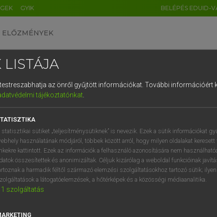
ÉGEK
GYIK
BELÉPÉS EDUID-V
ELŐZMÉNYEK
 LISTÁJA
és testreszabhatja az önről gyűjtött információkat.
További információért k
HU
DE
CN
FR
ES
IT
NL
RU
GR
adatvédelmi tájékoztatónkat
.
 A. PÉTER, VARGA GYÖRGY
1
2
3
4
5
6
7
8
9
yar−angol egyetemes nagyszótár
TATISZTIKA
q
w
e
r
t
z
u
i
 statisztikai sütiket „teljesítménysütiknek” is nevezik. Ezek a sütik információkat gy
ebhely használatának módjáról, többek között arról, hogy milyen oldalakat keresett 
a
s
d
f
g
h
j
k
l
é
inkekre kattintott. Ezek az információk a felhasználó azonosítására nem használható
datok összesítettek és anonimizáltak. Céljuk kizárólag a weboldal funkcióinak javít
í
y
x
c
v
b
n
m
,
.
artoznak a harmadik féltől származó elemzési szolgáltatásokhoz tartozó sütik; ilye
zolgáltatások a látogatóelemzések, a hőtérképek és a közösségi médiaanalitika.
VAN ELŐFIZETÉSED?
NINCS ELŐFIZETÉSED
1
szolgáltatás
előfizetésem a teljes szócikk
Nincs regisztrációm és előfiz
megtekintéséhez.
A szótár 2 órás, díjmente
MARKETING