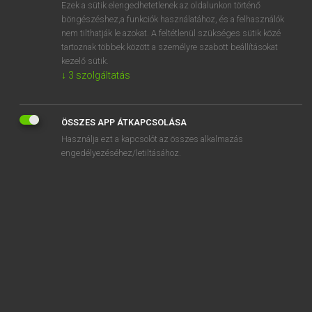
Ezek a sütik elengedhetetlenek az oldalunkon történő
böngészéshez,a funkciók használatához, és a felhasználók
nem tilthatják le azokat. A feltétlenül szükséges sütik közé
Lázár A. Péter, Varga György
tartoznak többek között a személyre szabott beállításokat
MAGYAR−ANGOL EGYETEMES NAGYSZÓTÁR
kezelő sütik.
↓
3
szolgáltatás
Kapcsolódó anyagok
megszelídítés
ÖSSZES APP ÁTKAPCSOLÁSA
megszelídített
Használja ezt a kapcsolót az összes alkalmazás
megszelídíthetetlen
engedélyezéséhez/letiltásához.
megszelídíthető
megszelídül
megszellőztet
megszemélyesít
megszemélyesítés
megszemlél