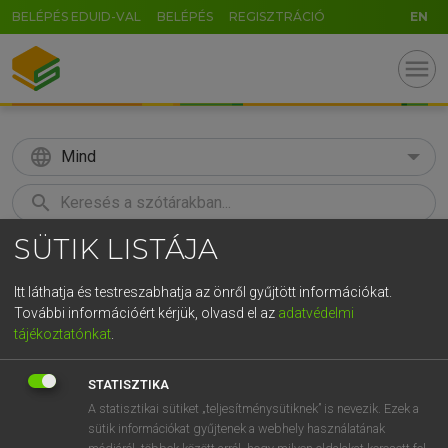
BELÉPÉS EDUID-VAL
BELÉPÉS
REGISZTRÁCIÓ
EN
menu
language
Mind
search
SÜTIK LISTÁJA
GR
KERESÉS
5
6
7
8
9
ö
ü
ó
Itt láthatja és testreszabhatja az önről gyűjtött információkat.
További információért kérjük, olvasd el az
adatvédelmi
r
t
z
u
i
o
p
ő
ú
LÁZÁR A. PÉTER, VARGA GYÖRGY
tájékoztatónkat
.
Magyar−angol egyetemes nagyszótár
g
h
j
k
l
é
á
ű
Ω
STATISZTIKA
v
b
n
m
,
.
-
AltGr
A statisztikai sütiket „teljesítménysütiknek” is nevezik. Ezek a
sütik információkat gyűjtenek a webhely használatának