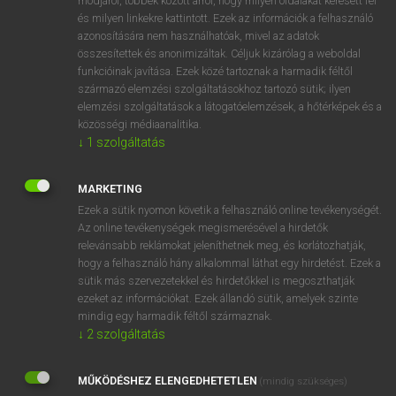
módjáról, többek között arról, hogy milyen oldalakat keresett fel
és milyen linkekre kattintott. Ezek az információk a felhasználó
VAN ELŐFIZETÉSED?
azonosítására nem használhatóak, mivel az adatok
összesítettek és anonimizáltak. Céljuk kizárólag a weboldal
Van előfizetésem a teljes szócikk megtekintéséhez.
funkcióinak javítása. Ezek közé tartoznak a harmadik féltől
származó elemzési szolgáltatásokhoz tartozó sütik; ilyen
BELÉPÉS
elemzési szolgáltatások a látogatóelemzések, a hőtérképek és a
közösségi médiaanalitika.
↓
1
szolgáltatás
MARKETING
Ezek a sütik nyomon követik a felhasználó online tevékenységét.
Az online tevékenységek megismerésével a hirdetők
NINCS ELŐFIZETÉSED?
relevánsabb reklámokat jeleníthetnek meg, és korlátozhatják,
Nincs regisztrációm és előfizetésem. A szótár 2 órás,
hogy a felhasználó hány alkalommal láthat egy hirdetést. Ezek a
díjmentes próbaverziójának elindításához regisztrálok és
sütik más szervezetekkel és hirdetőkkel is megoszthatják
belépek
.
ezeket az információkat. Ezek állandó sütik, amelyek szinte
mindig egy harmadik féltől származnak.
↓
2
szolgáltatás
REGISZTRÁCIÓ
MŰKÖDÉSHEZ ELENGEDHETETLEN
(mindig szükséges)