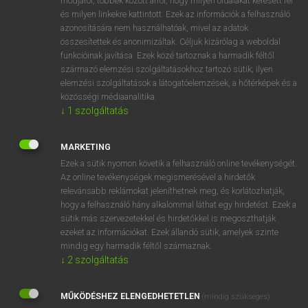
módjáról, többek között arról, hogy milyen oldalakat keresett fel
és milyen linkekre kattintott. Ezek az információk a felhasználó
VAN ELŐFIZETÉSED?
azonosítására nem használhatóak, mivel az adatok
összesítettek és anonimizáltak. Céljuk kizárólag a weboldal
Van előfizetésem a teljes szócikk megtekintéséhez.
funkcióinak javítása. Ezek közé tartoznak a harmadik féltől
származó elemzési szolgáltatásokhoz tartozó sütik; ilyen
BELÉPÉS
elemzési szolgáltatások a látogatóelemzések, a hőtérképek és a
közösségi médiaanalitika.
↓
1
szolgáltatás
MARKETING
Ezek a sütik nyomon követik a felhasználó online tevékenységét.
Az online tevékenységek megismerésével a hirdetők
NINCS ELŐFIZETÉSED?
relevánsabb reklámokat jeleníthetnek meg, és korlátozhatják,
Nincs regisztrációm és előfizetésem. A szótár 2 órás,
hogy a felhasználó hány alkalommal láthat egy hirdetést. Ezek a
díjmentes próbaverziójának elindításához regisztrálok és
sütik más szervezetekkel és hirdetőkkel is megoszthatják
belépek
.
ezeket az információkat. Ezek állandó sütik, amelyek szinte
mindig egy harmadik féltől származnak.
↓
2
szolgáltatás
REGISZTRÁCIÓ
MŰKÖDÉSHEZ ELENGEDHETETLEN
(mindig szükséges)