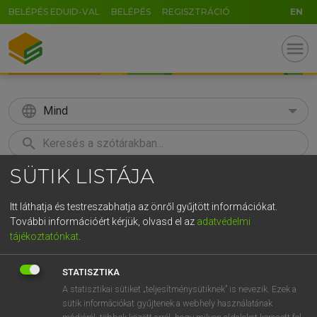
BELÉPÉS EDUID-VAL
BELÉPÉS
REGISZTRÁCIÓ
EN
menu
language
Mind
search
SÜTIK LISTÁJA
GR
KERESÉS
5
6
7
8
9
ö
ü
ó
Itt láthatja és testreszabhatja az önről gyűjtött információkat.
További információért kérjük, olvasd el az
adatvédelmi
r
t
z
u
i
o
p
ő
ú
LÁZÁR A. PÉTER, VARGA GYÖRGY
tájékoztatónkat
.
Magyar−angol egyetemes nagyszótár
g
h
j
k
l
é
á
ű
Ω
STATISZTIKA
v
b
n
m
,
.
-
AltGr
A statisztikai sütiket „teljesítménysütiknek” is nevezik. Ezek a
sütik információkat gyűjtenek a webhely használatának