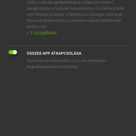
Ezek a sütik elengedhetetlenek az oldalunkon történő
böngészéshez,a funkciók használatához, és a felhasználók
nem tilthatják le azokat. A feltétlenül szükséges sütik közé
Lázár A. Péter, Varga György
tartoznak többek között a személyre szabott beállításokat
MAGYAR−ANGOL EGYETEMES NAGYSZÓTÁR
kezelő sütik.
↓
3
szolgáltatás
Kapcsolódó anyagok
megszégyenítő
ÖSSZES APP ÁTKAPCSOLÁSA
megszégyenítően
Használja ezt a kapcsolót az összes alkalmazás
megszégyenül
engedélyezéséhez/letiltásához.
megszégyenülten
megszelídít
megszelídítés
megszelídített
megszelídíthetetlen
megszelídíthető