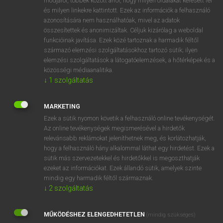
módjáról, többek között arról, hogy milyen oldalakat keresett fel
és milyen linkekre kattintott. Ezek az információk a felhasználó
VAN ELŐFIZETÉSED?
azonosítására nem használhatóak, mivel az adatok
összesítettek és anonimizáltak. Céljuk kizárólag a weboldal
Van előfizetésem a teljes szócikk megtekintéséhez.
funkcióinak javítása. Ezek közé tartoznak a harmadik féltől
származó elemzési szolgáltatásokhoz tartozó sütik; ilyen
BELÉPÉS
elemzési szolgáltatások a látogatóelemzések, a hőtérképek és a
közösségi médiaanalitika.
↓
1
szolgáltatás
MARKETING
Ezek a sütik nyomon követik a felhasználó online tevékenységét.
Az online tevékenységek megismerésével a hirdetők
NINCS ELŐFIZETÉSED?
relevánsabb reklámokat jeleníthetnek meg, és korlátozhatják,
Nincs regisztrációm és előfizetésem. A szótár 2 órás,
hogy a felhasználó hány alkalommal láthat egy hirdetést. Ezek a
díjmentes próbaverziójának elindításához regisztrálok és
sütik más szervezetekkel és hirdetőkkel is megoszthatják
belépek
.
ezeket az információkat. Ezek állandó sütik, amelyek szinte
mindig egy harmadik féltől származnak.
↓
2
szolgáltatás
REGISZTRÁCIÓ
MŰKÖDÉSHEZ ELENGEDHETETLEN
(mindig szükséges)