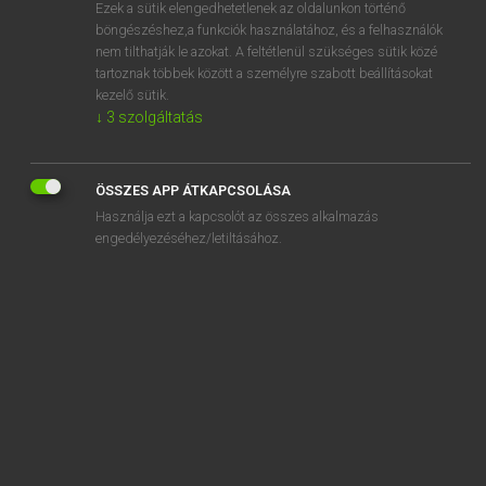
Ezek a sütik elengedhetetlenek az oldalunkon történő
böngészéshez,a funkciók használatához, és a felhasználók
nem tilthatják le azokat. A feltétlenül szükséges sütik közé
Lázár A. Péter, Varga György
tartoznak többek között a személyre szabott beállításokat
MAGYAR−ANGOL EGYETEMES NAGYSZÓTÁR
kezelő sütik.
↓
3
szolgáltatás
Kapcsolódó anyagok
autoszexuális
ÖSSZES APP ÁTKAPCSOLÁSA
autoszexualitás
Használja ezt a kapcsolót az összes alkalmazás
autoszifon
engedélyezéséhez/letiltásához.
autoszomális
autósztráda
autótakaró ponyva
autótelefon
autótérkép
autotípia