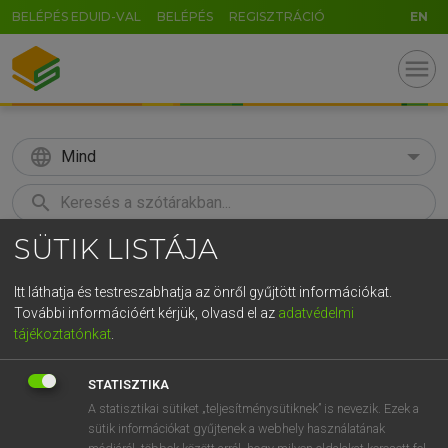
BELÉPÉS EDUID-VAL
BELÉPÉS
REGISZTRÁCIÓ
EN
menu
language
Mind
search
SÜTIK LISTÁJA
GR
KERESÉS
5
6
7
8
9
ö
ü
ó
Itt láthatja és testreszabhatja az önről gyűjtött információkat.
További információért kérjük, olvasd el az
adatvédelmi
r
t
z
u
i
o
p
ő
ú
LÁZÁR A. PÉTER, VARGA GYÖRGY
tájékoztatónkat
.
Magyar−angol egyetemes nagyszótár
g
h
j
k
l
é
á
ű
Ω
STATISZTIKA
v
b
n
m
,
.
-
AltGr
A statisztikai sütiket „teljesítménysütiknek” is nevezik. Ezek a
sütik információkat gyűjtenek a webhely használatának