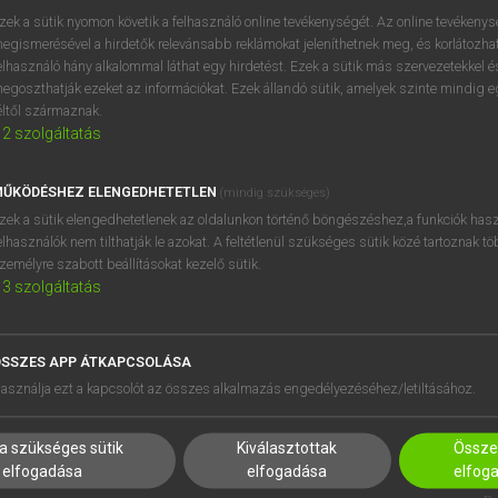
próbaverziójának elindítás
zek a sütik nyomon követik a felhasználó online tevékenységét. Az online tevékeny
BELÉPÉS
regisztrálok és
belépek
.
egismerésével a hirdetők relevánsabb reklámokat jeleníthetnek meg, és korlátozhat
elhasználó hány alkalommal láthat egy hirdetést. Ezek a sütik más szervezetekkel és
egoszthatják ezeket az információkat. Ezek állandó sütik, amelyek szinte mindig 
REGISZTRÁCIÓ
éltől származnak.
2
szolgáltatás
ŰKÖDÉSHEZ ELENGEDHETETLEN
(mindig szükséges)
zek a sütik elengedhetetlenek az oldalunkon történő böngészéshez,a funkciók hasz
elhasználók nem tilthatják le azokat. A feltétlenül szükséges sütik közé tartoznak t
zemélyre szabott beállításokat kezelő sütik.
3
szolgáltatás
SSZES APP ÁTKAPCSOLÁSA
HASZNÁLÓKNAK
SÚGÓ
asználja ezt a kapcsolót az összes alkalmazás engedélyezéséhez/letiltásához.
K
RÓLUNK
NTÉZMÉNYEKNEK
ELÉRHETŐSÉG
a szükséges sütik
Kiválasztottak
Összes
MEGOLDÁSOK
SÜTI BEÁLLÍTÁSOK
elfogadása
elfogadása
elfog