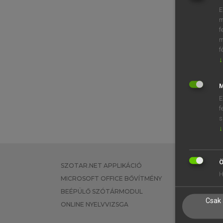
E
m
f
m
f
↓
M
E
f
s
↓
Ö
SZOTAR.NET APPLIKÁCIÓ
EGYÉNI FEL
H
MICROSOFT OFFICE BŐVÍTMÉNY
TANULÓKNA
BEÉPÜLŐ SZÓTÁRMODUL
OKTATÁSI I
Csak 
ONLINE NYELVVIZSGA
VÁLLALATI 