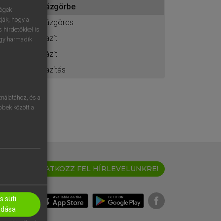
lázgörbe
ához
ségek
ják, hogy a
lázgörcs
 hirdetőkkel is
lazít
egy harmadik
lázít
lazítás
nálatához, és a
öbbek között a
IRATKOZZ FEL HÍRLEVELÜNKRE!
 süti
adása