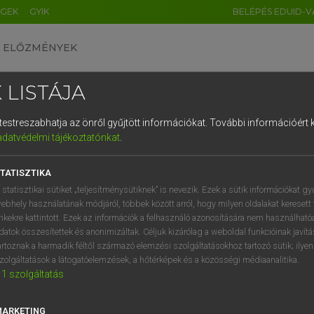
ÉGEK
GYIK
BELÉPÉS EDUID-V
ELŐZMÉNYEK
 LISTÁJA
és testreszabhatja az önről gyűjtött információkat.
További információért k
HU
DE
CN
FR
ES
IT
NL
RU
GR
adatvédelmi tájékoztatónkat
.
 A. PÉTER, VARGA GYÖRGY
1
2
3
4
5
6
7
8
9
yar−angol egyetemes nagyszótár
TATISZTIKA
q
w
e
r
t
z
u
i
 statisztikai sütiket „teljesítménysütiknek” is nevezik. Ezek a sütik információkat gy
ebhely használatának módjáról, többek között arról, hogy milyen oldalakat keresett 
a
s
d
f
g
h
j
k
l
é
inkekre kattintott. Ezek az információk a felhasználó azonosítására nem használható
datok összesítettek és anonimizáltak. Céljuk kizárólag a weboldal funkcióinak javít
í
y
x
c
v
b
n
m
,
.
artoznak a harmadik féltől származó elemzési szolgáltatásokhoz tartozó sütik; ilye
zolgáltatások a látogatóelemzések, a hőtérképek és a közösségi médiaanalitika.
VAN ELŐFIZETÉSED?
NINCS ELŐFIZETÉSED
1
szolgáltatás
előfizetésem a teljes szócikk
Nincs regisztrációm és előfiz
megtekintéséhez.
A szótár 2 órás, díjmente
MARKETING