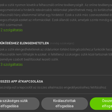
próbaverziójának elindítás
zek a sütik nyomon követik a felhasználó online tevékenységét. Az online tevékeny
BELÉPÉS
regisztrálok és
belépek
.
egismerésével a hirdetők relevánsabb reklámokat jeleníthetnek meg, és korlátozhat
elhasználó hány alkalommal láthat egy hirdetést. Ezek a sütik más szervezetekkel és
egoszthatják ezeket az információkat. Ezek állandó sütik, amelyek szinte mindig 
REGISZTRÁCIÓ
éltől származnak.
2
szolgáltatás
ŰKÖDÉSHEZ ELENGEDHETETLEN
(mindig szükséges)
zek a sütik elengedhetetlenek az oldalunkon történő böngészéshez,a funkciók hasz
elhasználók nem tilthatják le azokat. A feltétlenül szükséges sütik közé tartoznak t
zemélyre szabott beállításokat kezelő sütik.
3
szolgáltatás
SSZES APP ÁTKAPCSOLÁSA
HASZNÁLÓKNAK
SÚGÓ
asználja ezt a kapcsolót az összes alkalmazás engedélyezéséhez/letiltásához.
K
RÓLUNK
NTÉZMÉNYEKNEK
ELÉRHETŐSÉG
a szükséges sütik
Kiválasztottak
Összes
MEGOLDÁSOK
SÜTI BEÁLLÍTÁSOK
elfogadása
elfogadása
elfog