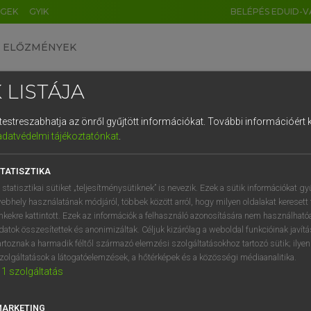
ÉGEK
GYIK
BELÉPÉS EDUID-V
ELŐZMÉNYEK
 LISTÁJA
és testreszabhatja az önről gyűjtött információkat.
További információért k
HU
DE
CN
FR
ES
IT
NL
RU
GR
adatvédelmi tájékoztatónkat
.
 A. PÉTER, VARGA GYÖRGY
1
2
3
4
5
6
7
8
9
yar−angol egyetemes nagyszótár
TATISZTIKA
q
w
e
r
t
z
u
i
 statisztikai sütiket „teljesítménysütiknek” is nevezik. Ezek a sütik információkat gy
ebhely használatának módjáról, többek között arról, hogy milyen oldalakat keresett 
a
s
d
f
g
h
j
k
l
é
inkekre kattintott. Ezek az információk a felhasználó azonosítására nem használható
datok összesítettek és anonimizáltak. Céljuk kizárólag a weboldal funkcióinak javít
í
y
x
c
v
b
n
m
,
.
artoznak a harmadik féltől származó elemzési szolgáltatásokhoz tartozó sütik; ilye
zolgáltatások a látogatóelemzések, a hőtérképek és a közösségi médiaanalitika.
VAN ELŐFIZETÉSED?
NINCS ELŐFIZETÉSED
1
szolgáltatás
előfizetésem a teljes szócikk
Nincs regisztrációm és előfiz
megtekintéséhez.
A szótár 2 órás, díjmente
MARKETING