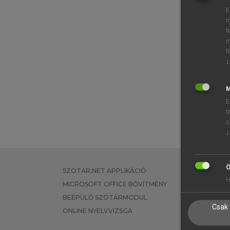
E
m
f
m
f
↓
M
E
f
s
↓
Ö
SZOTAR.NET APPLIKÁCIÓ
EGYÉNI FEL
H
MICROSOFT OFFICE BŐVÍTMÉNY
TANULÓKNA
BEÉPÜLŐ SZÓTÁRMODUL
OKTATÁSI I
Csak 
ONLINE NYELVVIZSGA
VÁLLALATI 