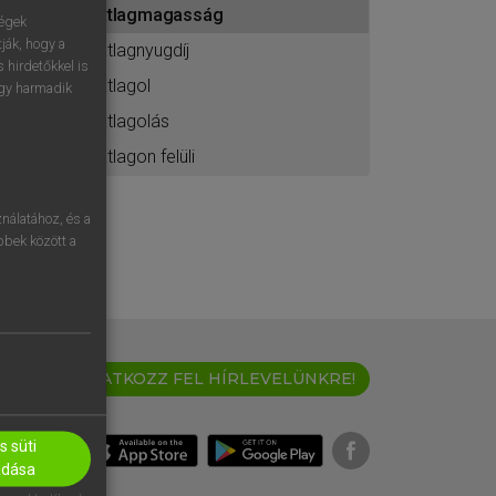
átlagmagasság
ához
ségek
ják, hogy a
átlagnyugdíj
 hirdetőkkel is
átlagol
egy harmadik
átlagolás
átlagon felüli
nálatához, és a
öbbek között a
IRATKOZZ FEL HÍRLEVELÜNKRE!
 süti
adása