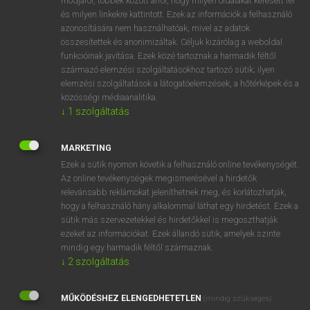
módjáról, többek között arról, hogy milyen oldalakat keresett fel
és milyen linkekre kattintott. Ezek az információk a felhasználó
VAN ELŐFIZETÉSED?
azonosítására nem használhatóak, mivel az adatok
összesítettek és anonimizáltak. Céljuk kizárólag a weboldal
Van előfizetésem a teljes szócikk megtekintéséhez.
funkcióinak javítása. Ezek közé tartoznak a harmadik féltől
származó elemzési szolgáltatásokhoz tartozó sütik; ilyen
BELÉPÉS
elemzési szolgáltatások a látogatóelemzések, a hőtérképek és a
közösségi médiaanalitika.
↓
1
szolgáltatás
MARKETING
Ezek a sütik nyomon követik a felhasználó online tevékenységét.
Az online tevékenységek megismerésével a hirdetők
NINCS ELŐFIZETÉSED?
relevánsabb reklámokat jeleníthetnek meg, és korlátozhatják,
Nincs regisztrációm és előfizetésem. A szótár 2 órás,
hogy a felhasználó hány alkalommal láthat egy hirdetést. Ezek a
díjmentes próbaverziójának elindításához regisztrálok és
sütik más szervezetekkel és hirdetőkkel is megoszthatják
belépek
.
ezeket az információkat. Ezek állandó sütik, amelyek szinte
mindig egy harmadik féltől származnak.
↓
2
szolgáltatás
REGISZTRÁCIÓ
MŰKÖDÉSHEZ ELENGEDHETETLEN
(mindig szükséges)