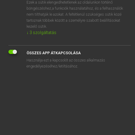
Ezek a sütik elengedhetetlenek az oldalunkon történő
böngészéshez,a funkciók használatához, és a felhasználók
nem tilthatják le azokat. A feltétlenül szükséges sütik közé
Lázár A. Péter, Varga György
tartoznak többek között a személyre szabott beállításokat
MAGYAR−ANGOL EGYETEMES NAGYSZÓTÁR
kezelő sütik.
↓
3
szolgáltatás
Kapcsolódó anyagok
középtávfutó
ÖSSZES APP ÁTKAPCSOLÁSA
középtermet
Használja ezt a kapcsolót az összes alkalmazás
középtermetű
engedélyezéséhez/letiltásához.
középtétel
középút
középutas
középület
középvállalat
középvállalkozás