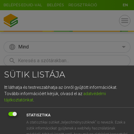
BELÉPÉS EDUID-VAL
BELÉPÉS
REGISZTRÁCIÓ
EN
menu
language
Mind
search
SÜTIK LISTÁJA
GR
KERESÉS
5
6
7
8
9
ö
ü
ó
Itt láthatja és testreszabhatja az önről gyűjtött információkat.
További információért kérjük, olvasd el az
adatvédelmi
r
t
z
u
i
o
p
ő
ú
LÁZÁR A. PÉTER, VARGA GYÖRGY
tájékoztatónkat
.
Magyar−angol egyetemes nagyszótár
g
h
j
k
l
é
á
ű
Ω
STATISZTIKA
v
b
n
m
,
.
-
AltGr
A statisztikai sütiket „teljesítménysütiknek” is nevezik. Ezek a
sütik információkat gyűjtenek a webhely használatának