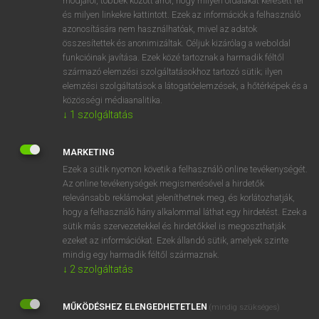
módjáról, többek között arról, hogy milyen oldalakat keresett fel
és milyen linkekre kattintott. Ezek az információk a felhasználó
VAN ELŐFIZETÉSED?
azonosítására nem használhatóak, mivel az adatok
összesítettek és anonimizáltak. Céljuk kizárólag a weboldal
Van előfizetésem a teljes szócikk megtekintéséhez.
funkcióinak javítása. Ezek közé tartoznak a harmadik féltől
származó elemzési szolgáltatásokhoz tartozó sütik; ilyen
BELÉPÉS
elemzési szolgáltatások a látogatóelemzések, a hőtérképek és a
közösségi médiaanalitika.
↓
1
szolgáltatás
MARKETING
Ezek a sütik nyomon követik a felhasználó online tevékenységét.
Az online tevékenységek megismerésével a hirdetők
NINCS ELŐFIZETÉSED?
relevánsabb reklámokat jeleníthetnek meg, és korlátozhatják,
Nincs regisztrációm és előfizetésem. A szótár 2 órás,
hogy a felhasználó hány alkalommal láthat egy hirdetést. Ezek a
díjmentes próbaverziójának elindításához regisztrálok és
sütik más szervezetekkel és hirdetőkkel is megoszthatják
belépek
.
ezeket az információkat. Ezek állandó sütik, amelyek szinte
mindig egy harmadik féltől származnak.
↓
2
szolgáltatás
REGISZTRÁCIÓ
MŰKÖDÉSHEZ ELENGEDHETETLEN
(mindig szükséges)