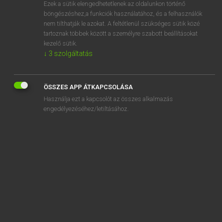
Ezek a sütik elengedhetetlenek az oldalunkon történő
böngészéshez,a funkciók használatához, és a felhasználók
nem tilthatják le azokat. A feltétlenül szükséges sütik közé
Lázár A. Péter, Varga György
tartoznak többek között a személyre szabott beállításokat
MAGYAR−ANGOL EGYETEMES NAGYSZÓTÁR
kezelő sütik.
↓
3
szolgáltatás
Kapcsolódó anyagok
körmondat
ÖSSZES APP ÁTKAPCSOLÁSA
körmozgás
Használja ezt a kapcsolót az összes alkalmazás
körmöl
engedélyezéséhez/letiltásához.
körmönfonás
körmönfont
körmös
környék
környékbeli
környékez