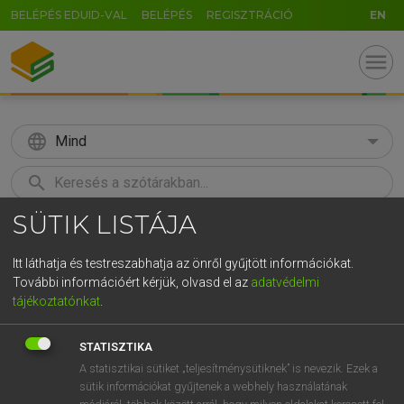
BELÉPÉS EDUID-VAL
BELÉPÉS
REGISZTRÁCIÓ
EN
menu
language
Mind
search
SÜTIK LISTÁJA
GR
KERESÉS
5
6
7
8
9
ö
ü
ó
Itt láthatja és testreszabhatja az önről gyűjtött információkat.
További információért kérjük, olvasd el az
adatvédelmi
r
t
z
u
i
o
p
ő
ú
LÁZÁR A. PÉTER, VARGA GYÖRGY
tájékoztatónkat
.
Magyar−angol egyetemes nagyszótár
g
h
j
k
l
é
á
ű
Ω
STATISZTIKA
v
b
n
m
,
.
-
AltGr
A statisztikai sütiket „teljesítménysütiknek” is nevezik. Ezek a
sütik információkat gyűjtenek a webhely használatának