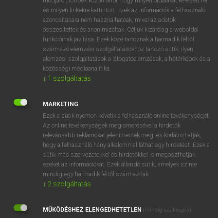
módjáról, többek között arról, hogy milyen oldalakat keresett fel
és milyen linkekre kattintott. Ezek az információk a felhasználó
VAN ELŐFIZETÉSED?
azonosítására nem használhatóak, mivel az adatok
összesítettek és anonimizáltak. Céljuk kizárólag a weboldal
Van előfizetésem a teljes szócikk megtekintéséhez.
funkcióinak javítása. Ezek közé tartoznak a harmadik féltől
származó elemzési szolgáltatásokhoz tartozó sütik; ilyen
BELÉPÉS
elemzési szolgáltatások a látogatóelemzések, a hőtérképek és a
közösségi médiaanalitika.
↓
1
szolgáltatás
MARKETING
Ezek a sütik nyomon követik a felhasználó online tevékenységét.
Az online tevékenységek megismerésével a hirdetők
NINCS ELŐFIZETÉSED?
relevánsabb reklámokat jeleníthetnek meg, és korlátozhatják,
Nincs regisztrációm és előfizetésem. A szótár 2 órás,
hogy a felhasználó hány alkalommal láthat egy hirdetést. Ezek a
díjmentes próbaverziójának elindításához regisztrálok és
sütik más szervezetekkel és hirdetőkkel is megoszthatják
belépek
.
ezeket az információkat. Ezek állandó sütik, amelyek szinte
mindig egy harmadik féltől származnak.
↓
2
szolgáltatás
REGISZTRÁCIÓ
MŰKÖDÉSHEZ ELENGEDHETETLEN
(mindig szükséges)