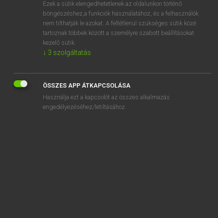
Ezek a sütik elengedhetetlenek az oldalunkon történő
böngészéshez,a funkciók használatához, és a felhasználók
nem tilthatják le azokat. A feltétlenül szükséges sütik közé
Lázár A. Péter, Varga György
tartoznak többek között a személyre szabott beállításokat
MAGYAR−ANGOL EGYETEMES NAGYSZÓTÁR
kezelő sütik.
↓
3
szolgáltatás
Kapcsolódó anyagok
konkrét
ÖSSZES APP ÁTKAPCSOLÁSA
konkrétan
Használja ezt a kapcsolót az összes alkalmazás
konkretizál
engedélyezéséhez/letiltásához.
konkretizálás
konkrétum
konkurál
konkurencia
konkurenciaharc
konkurens