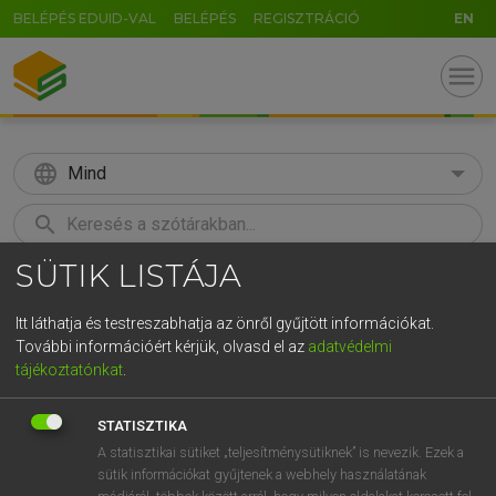
BELÉPÉS EDUID-VAL
BELÉPÉS
REGISZTRÁCIÓ
EN
menu
language
Mind
search
SÜTIK LISTÁJA
GR
KERESÉS
5
6
7
8
9
ö
ü
ó
Itt láthatja és testreszabhatja az önről gyűjtött információkat.
További információért kérjük, olvasd el az
adatvédelmi
r
t
z
u
i
o
p
ő
ú
LÁZÁR A. PÉTER, VARGA GYÖRGY
tájékoztatónkat
.
Magyar−angol egyetemes nagyszótár
g
h
j
k
l
é
á
ű
Ω
STATISZTIKA
v
b
n
m
,
.
-
AltGr
A statisztikai sütiket „teljesítménysütiknek” is nevezik. Ezek a
sütik információkat gyűjtenek a webhely használatának