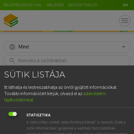
BELÉPÉS EDUID-VAL
BELÉPÉS
REGISZTRÁCIÓ
EN
menu
language
Mind
search
SÜTIK LISTÁJA
GR
KERESÉS
5
6
7
8
9
ö
ü
ó
Itt láthatja és testreszabhatja az önről gyűjtött információkat.
További információért kérjük, olvasd el az
adatvédelmi
r
t
z
u
i
o
p
ő
ú
LÁZÁR A. PÉTER, VARGA GYÖRGY
tájékoztatónkat
.
Magyar−angol egyetemes nagyszótár
g
h
j
k
l
é
á
ű
Ω
STATISZTIKA
v
b
n
m
,
.
-
AltGr
A statisztikai sütiket „teljesítménysütiknek” is nevezik. Ezek a
sütik információkat gyűjtenek a webhely használatának