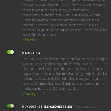
módjáról, többek között arról, hogy milyen oldalakat keresett fel
és milyen linkekre kattintott. Ezek az információk a felhasználó
VAN ELŐFIZETÉSED?
azonosítására nem használhatóak, mivel az adatok
összesítettek és anonimizáltak. Céljuk kizárólag a weboldal
Van előfizetésem a teljes szócikk megtekintéséhez.
funkcióinak javítása. Ezek közé tartoznak a harmadik féltől
származó elemzési szolgáltatásokhoz tartozó sütik; ilyen
BELÉPÉS
elemzési szolgáltatások a látogatóelemzések, a hőtérképek és a
közösségi médiaanalitika.
↓
1
szolgáltatás
MARKETING
Ezek a sütik nyomon követik a felhasználó online tevékenységét.
Az online tevékenységek megismerésével a hirdetők
NINCS ELŐFIZETÉSED?
relevánsabb reklámokat jeleníthetnek meg, és korlátozhatják,
Nincs regisztrációm és előfizetésem. A szótár 2 órás,
hogy a felhasználó hány alkalommal láthat egy hirdetést. Ezek a
díjmentes próbaverziójának elindításához regisztrálok és
sütik más szervezetekkel és hirdetőkkel is megoszthatják
belépek
.
ezeket az információkat. Ezek állandó sütik, amelyek szinte
mindig egy harmadik féltől származnak.
↓
2
szolgáltatás
REGISZTRÁCIÓ
MŰKÖDÉSHEZ ELENGEDHETETLEN
(mindig szükséges)