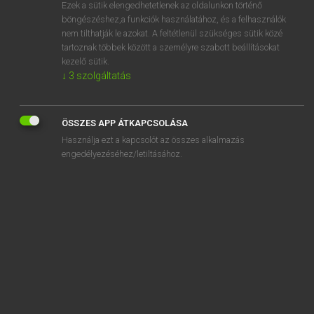
Ezek a sütik elengedhetetlenek az oldalunkon történő
böngészéshez,a funkciók használatához, és a felhasználók
nem tilthatják le azokat. A feltétlenül szükséges sütik közé
Lázár A. Péter, Varga György
tartoznak többek között a személyre szabott beállításokat
MAGYAR−ANGOL EGYETEMES NAGYSZÓTÁR
kezelő sütik.
↓
3
szolgáltatás
Kapcsolódó anyagok
kompromittálódik
ÖSSZES APP ÁTKAPCSOLÁSA
komputer
Használja ezt a kapcsolót az összes alkalmazás
komputerbiztonság
engedélyezéséhez/letiltásához.
komputerbolond
komputeres
komputeres bűnözés
komputeres grafika
komputeres játék
komputeres kiadványszerkesztés