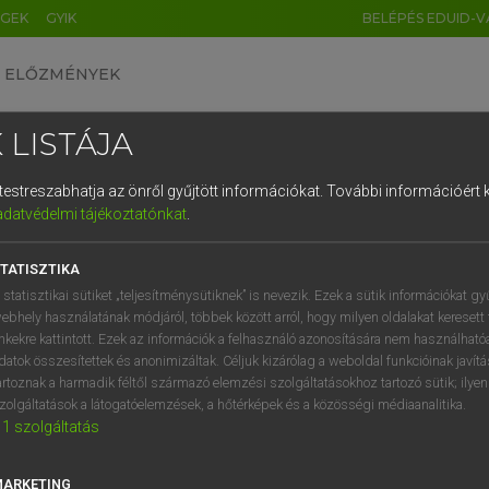
ÉGEK
GYIK
BELÉPÉS EDUID-V
ELŐZMÉNYEK
 LISTÁJA
és testreszabhatja az önről gyűjtött információkat.
További információért k
HU
DE
CN
FR
ES
IT
NL
RU
GR
adatvédelmi tájékoztatónkat
.
 A. PÉTER, VARGA GYÖRGY
1
2
3
4
5
6
7
8
9
yar−angol egyetemes nagyszótár
TATISZTIKA
q
w
e
r
t
z
u
i
 statisztikai sütiket „teljesítménysütiknek” is nevezik. Ezek a sütik információkat gy
ebhely használatának módjáról, többek között arról, hogy milyen oldalakat keresett 
a
s
d
f
g
h
j
k
l
é
inkekre kattintott. Ezek az információk a felhasználó azonosítására nem használható
datok összesítettek és anonimizáltak. Céljuk kizárólag a weboldal funkcióinak javít
í
y
x
c
v
b
n
m
,
.
artoznak a harmadik féltől származó elemzési szolgáltatásokhoz tartozó sütik; ilye
zolgáltatások a látogatóelemzések, a hőtérképek és a közösségi médiaanalitika.
VAN ELŐFIZETÉSED?
NINCS ELŐFIZETÉSED
1
szolgáltatás
előfizetésem a teljes szócikk
Nincs regisztrációm és előfiz
megtekintéséhez.
A szótár 2 órás, díjmente
MARKETING