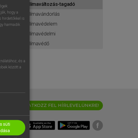
klímaváltozás-tagadó
ához
ségek
ják, hogy a
klímavándorlás
 hirdetőkkel is
klímavédelem
egy harmadik
klímavédelmi
klímavédő
nálatához, és a
öbbek között a
IRATKOZZ FEL HÍRLEVELÜNKRE!
 süti
adása