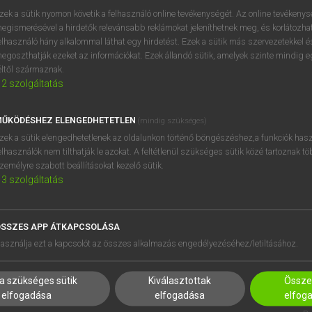
próbaverziójának elindítás
zek a sütik nyomon követik a felhasználó online tevékenységét. Az online tevékeny
BELÉPÉS
regisztrálok és
belépek
.
egismerésével a hirdetők relevánsabb reklámokat jeleníthetnek meg, és korlátozhat
elhasználó hány alkalommal láthat egy hirdetést. Ezek a sütik más szervezetekkel és
egoszthatják ezeket az információkat. Ezek állandó sütik, amelyek szinte mindig 
REGISZTRÁCIÓ
éltől származnak.
2
szolgáltatás
ŰKÖDÉSHEZ ELENGEDHETETLEN
(mindig szükséges)
zek a sütik elengedhetetlenek az oldalunkon történő böngészéshez,a funkciók hasz
elhasználók nem tilthatják le azokat. A feltétlenül szükséges sütik közé tartoznak t
zemélyre szabott beállításokat kezelő sütik.
3
szolgáltatás
SSZES APP ÁTKAPCSOLÁSA
HASZNÁLÓKNAK
SÚGÓ
asználja ezt a kapcsolót az összes alkalmazás engedélyezéséhez/letiltásához.
K
RÓLUNK
NTÉZMÉNYEKNEK
ELÉRHETŐSÉG
a szükséges sütik
Kiválasztottak
Összes
MEGOLDÁSOK
SÜTI BEÁLLÍTÁSOK
elfogadása
elfogadása
elfog