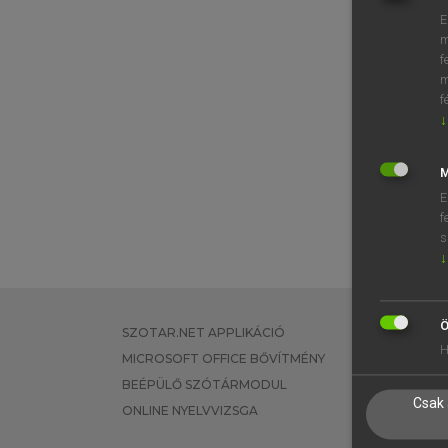
E
m
f
m
f
↓
M
E
f
s
↓
Ö
SZOTAR.NET APPLIKÁCIÓ
EGYÉNI FEL
H
MICROSOFT OFFICE BŐVÍTMÉNY
TANULÓKNA
BEÉPÜLŐ SZÓTÁRMODUL
OKTATÁSI I
Csak 
ONLINE NYELVVIZSGA
VÁLLALATI 