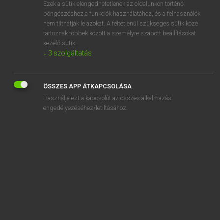
Ezek a sütik elengedhetetlenek az oldalunkon történő
böngészéshez,a funkciók használatához, és a felhasználók
nem tilthatják le azokat. A feltétlenül szükséges sütik közé
Lázár A. Péter, Varga György
tartoznak többek között a személyre szabott beállításokat
MAGYAR−ANGOL EGYETEMES NAGYSZÓTÁR
kezelő sütik.
↓
3
szolgáltatás
Kapcsolódó anyagok
kisgazdálkodó
ÖSSZES APP ÁTKAPCSOLÁSA
kisgazdapárt
Használja ezt a kapcsolót az összes alkalmazás
kisgazdapárti
engedélyezéséhez/letiltásához.
kisgazdaság
kisgépes terminál
kisgépszerviz
kisgyerek
kisgyermek
kisgyermekkor