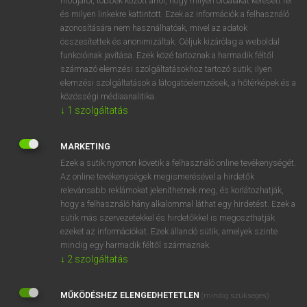
módjáról, többek között arról, hogy milyen oldalakat keresett fel
és milyen linkekre kattintott. Ezek az információk a felhasználó
VAN ELŐFIZETÉSED?
azonosítására nem használhatóak, mivel az adatok
összesítettek és anonimizáltak. Céljuk kizárólag a weboldal
Van előfizetésem a teljes szócikk megtekintéséhez.
funkcióinak javítása. Ezek közé tartoznak a harmadik féltől
származó elemzési szolgáltatásokhoz tartozó sütik; ilyen
BELÉPÉS
elemzési szolgáltatások a látogatóelemzések, a hőtérképek és a
közösségi médiaanalitika.
↓
1
szolgáltatás
MARKETING
Ezek a sütik nyomon követik a felhasználó online tevékenységét.
Az online tevékenységek megismerésével a hirdetők
NINCS ELŐFIZETÉSED?
relevánsabb reklámokat jeleníthetnek meg, és korlátozhatják,
Nincs regisztrációm és előfizetésem. A szótár 2 órás,
hogy a felhasználó hány alkalommal láthat egy hirdetést. Ezek a
díjmentes próbaverziójának elindításához regisztrálok és
sütik más szervezetekkel és hirdetőkkel is megoszthatják
belépek
.
ezeket az információkat. Ezek állandó sütik, amelyek szinte
mindig egy harmadik féltől származnak.
↓
2
szolgáltatás
REGISZTRÁCIÓ
MŰKÖDÉSHEZ ELENGEDHETETLEN
(mindig szükséges)