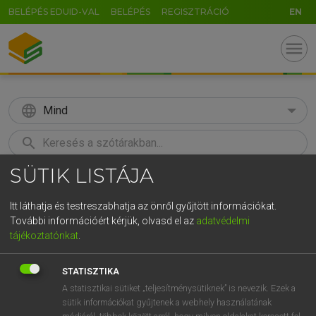
BELÉPÉS EDUID-VAL
BELÉPÉS
REGISZTRÁCIÓ
EN
menu
language
Mind
search
SÜTIK LISTÁJA
GR
KERESÉS
5
6
7
8
9
ö
ü
ó
Itt láthatja és testreszabhatja az önről gyűjtött információkat.
További információért kérjük, olvasd el az
adatvédelmi
r
t
z
u
i
o
p
ő
ú
LÁZÁR A. PÉTER, VARGA GYÖRGY
tájékoztatónkat
.
Magyar−angol egyetemes nagyszótár
g
h
j
k
l
é
á
ű
Ω
STATISZTIKA
v
b
n
m
,
.
-
AltGr
A statisztikai sütiket „teljesítménysütiknek” is nevezik. Ezek a
sütik információkat gyűjtenek a webhely használatának