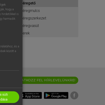
kéregető
ához
ségek
ják, hogy a
kéregmulcs
 hirdetőkkel is
kéregszerkezet
egy harmadik
kéregvasút
kerek
nálatához, és a
öbbek között a
IRATKOZZ FEL HÍRLEVELÜNKRE!
 süti
adása