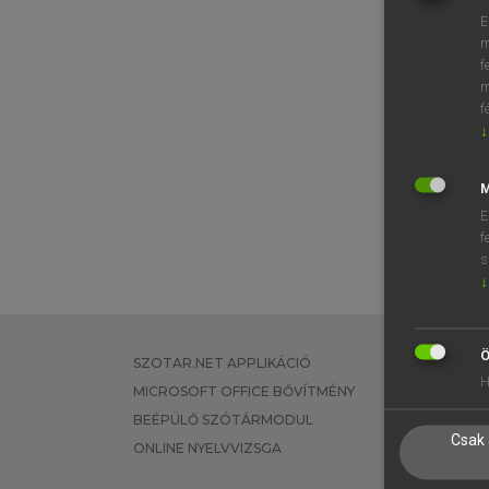
E
m
f
m
f
↓
M
E
f
s
↓
Ö
SZOTAR.NET APPLIKÁCIÓ
EGYÉNI FEL
H
MICROSOFT OFFICE BŐVÍTMÉNY
TANULÓKNA
BEÉPÜLŐ SZÓTÁRMODUL
OKTATÁSI I
Csak 
ONLINE NYELVVIZSGA
VÁLLALATI 