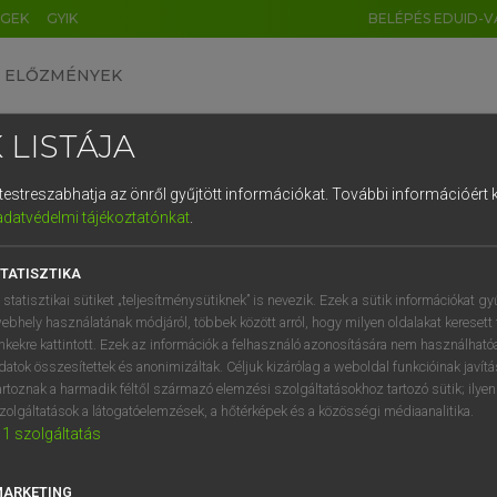
ÉGEK
GYIK
BELÉPÉS EDUID-V
ELŐZMÉNYEK
 LISTÁJA
és testreszabhatja az önről gyűjtött információkat.
További információért k
HU
DE
CN
FR
ES
IT
NL
RU
GR
adatvédelmi tájékoztatónkat
.
 A. PÉTER, VARGA GYÖRGY
1
2
3
4
5
6
7
8
9
yar−angol egyetemes nagyszótár
TATISZTIKA
q
w
e
r
t
z
u
i
 statisztikai sütiket „teljesítménysütiknek” is nevezik. Ezek a sütik információkat gy
ebhely használatának módjáról, többek között arról, hogy milyen oldalakat keresett 
a
s
d
f
g
h
j
k
l
é
inkekre kattintott. Ezek az információk a felhasználó azonosítására nem használható
datok összesítettek és anonimizáltak. Céljuk kizárólag a weboldal funkcióinak javít
í
y
x
c
v
b
n
m
,
.
artoznak a harmadik féltől származó elemzési szolgáltatásokhoz tartozó sütik; ilye
zolgáltatások a látogatóelemzések, a hőtérképek és a közösségi médiaanalitika.
VAN ELŐFIZETÉSED?
NINCS ELŐFIZETÉSED
1
szolgáltatás
előfizetésem a teljes szócikk
Nincs regisztrációm és előfiz
megtekintéséhez.
A szótár 2 órás, díjmente
MARKETING