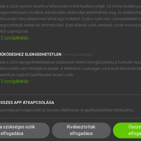
próbaverziójának elindítás
zek a sütik nyomon követik a felhasználó online tevékenységét. Az online tevékeny
BELÉPÉS
regisztrálok és
belépek
.
egismerésével a hirdetők relevánsabb reklámokat jeleníthetnek meg, és korlátozhat
elhasználó hány alkalommal láthat egy hirdetést. Ezek a sütik más szervezetekkel és
egoszthatják ezeket az információkat. Ezek állandó sütik, amelyek szinte mindig 
REGISZTRÁCIÓ
éltől származnak.
2
szolgáltatás
ŰKÖDÉSHEZ ELENGEDHETETLEN
(mindig szükséges)
zek a sütik elengedhetetlenek az oldalunkon történő böngészéshez,a funkciók hasz
elhasználók nem tilthatják le azokat. A feltétlenül szükséges sütik közé tartoznak t
zemélyre szabott beállításokat kezelő sütik.
3
szolgáltatás
SSZES APP ÁTKAPCSOLÁSA
HASZNÁLÓKNAK
SÚGÓ
asználja ezt a kapcsolót az összes alkalmazás engedélyezéséhez/letiltásához.
K
RÓLUNK
NTÉZMÉNYEKNEK
ELÉRHETŐSÉG
a szükséges sütik
Kiválasztottak
Összes
MEGOLDÁSOK
SÜTI BEÁLLÍTÁSOK
elfogadása
elfogadása
elfog