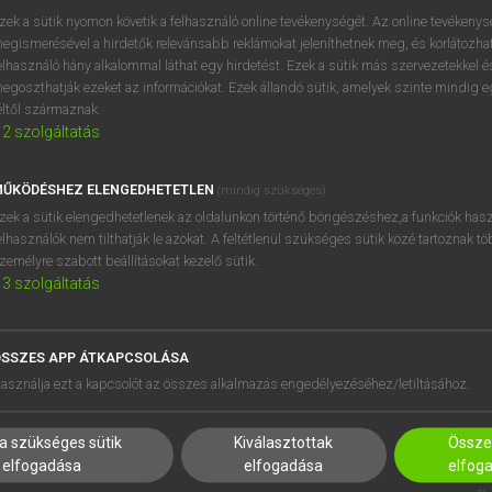
próbaverziójának elindítás
zek a sütik nyomon követik a felhasználó online tevékenységét. Az online tevékeny
BELÉPÉS
regisztrálok és
belépek
.
egismerésével a hirdetők relevánsabb reklámokat jeleníthetnek meg, és korlátozhat
elhasználó hány alkalommal láthat egy hirdetést. Ezek a sütik más szervezetekkel és
egoszthatják ezeket az információkat. Ezek állandó sütik, amelyek szinte mindig 
REGISZTRÁCIÓ
éltől származnak.
2
szolgáltatás
ŰKÖDÉSHEZ ELENGEDHETETLEN
(mindig szükséges)
zek a sütik elengedhetetlenek az oldalunkon történő böngészéshez,a funkciók hasz
elhasználók nem tilthatják le azokat. A feltétlenül szükséges sütik közé tartoznak t
zemélyre szabott beállításokat kezelő sütik.
3
szolgáltatás
SSZES APP ÁTKAPCSOLÁSA
HASZNÁLÓKNAK
SÚGÓ
asználja ezt a kapcsolót az összes alkalmazás engedélyezéséhez/letiltásához.
K
RÓLUNK
NTÉZMÉNYEKNEK
ELÉRHETŐSÉG
a szükséges sütik
Kiválasztottak
Összes
MEGOLDÁSOK
SÜTI BEÁLLÍTÁSOK
elfogadása
elfogadása
elfog