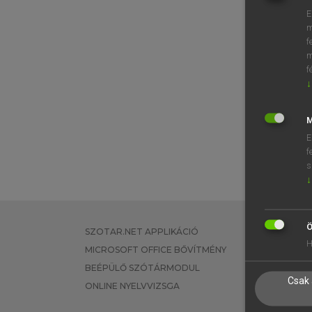
E
m
f
m
f
↓
M
E
f
s
↓
Ö
SZOTAR.NET APPLIKÁCIÓ
EGYÉNI FEL
H
MICROSOFT OFFICE BŐVÍTMÉNY
TANULÓKNA
BEÉPÜLŐ SZÓTÁRMODUL
OKTATÁSI I
Csak 
ONLINE NYELVVIZSGA
VÁLLALATI 