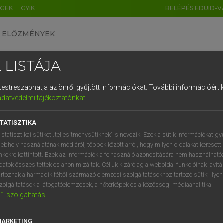
ÉGEK
GYIK
BELÉPÉS EDUID-V
ELŐZMÉNYEK
 LISTÁJA
és testreszabhatja az önről gyűjtött információkat.
További információért k
HU
DE
CN
FR
ES
IT
NL
RU
GR
adatvédelmi tájékoztatónkat
.
 A. PÉTER, VARGA GYÖRGY
1
2
3
4
5
6
7
8
9
yar−angol egyetemes nagyszótár
TATISZTIKA
q
w
e
r
t
z
u
i
 statisztikai sütiket „teljesítménysütiknek” is nevezik. Ezek a sütik információkat gy
ebhely használatának módjáról, többek között arról, hogy milyen oldalakat keresett 
a
s
d
f
g
h
j
k
l
é
inkekre kattintott. Ezek az információk a felhasználó azonosítására nem használható
datok összesítettek és anonimizáltak. Céljuk kizárólag a weboldal funkcióinak javít
í
y
x
c
v
b
n
m
,
.
artoznak a harmadik féltől származó elemzési szolgáltatásokhoz tartozó sütik; ilye
zolgáltatások a látogatóelemzések, a hőtérképek és a közösségi médiaanalitika.
VAN ELŐFIZETÉSED?
NINCS ELŐFIZETÉSED
1
szolgáltatás
előfizetésem a teljes szócikk
Nincs regisztrációm és előfiz
megtekintéséhez.
A szótár 2 órás, díjmente
MARKETING