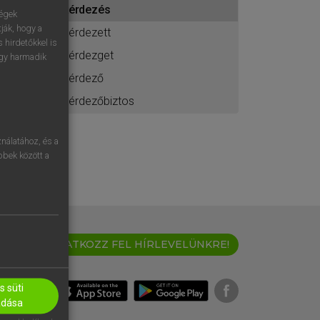
kérdezés
ához
ségek
ják, hogy a
kérdezett
 hirdetőkkel is
kérdezget
egy harmadik
kérdező
kérdezőbiztos
nálatához, és a
öbbek között a
IRATKOZZ FEL HÍRLEVELÜNKRE!
 süti
adása