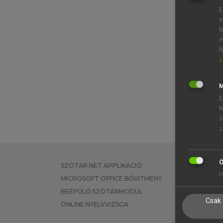
E
m
f
m
f
↓
M
E
f
s
↓
Ö
SZOTAR.NET APPLIKÁCIÓ
EGYÉNI FEL
H
MICROSOFT OFFICE BŐVÍTMÉNY
TANULÓKNA
BEÉPÜLŐ SZÓTÁRMODUL
OKTATÁSI I
Csak 
ONLINE NYELVVIZSGA
VÁLLALATI 