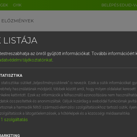
ÉGEK
GYIK
BELÉPÉS EDUID-V
ELŐZMÉNYEK
 LISTÁJA
és testreszabhatja az önről gyűjtött információkat.
További információért k
HU
DE
CN
FR
ES
IT
NL
RU
GR
adatvédelmi tájékoztatónkat
.
 A. PÉTER, VARGA GYÖRGY
1
2
3
4
5
6
7
8
9
yar−angol egyetemes nagyszótár
TATISZTIKA
q
w
e
r
t
z
u
i
 statisztikai sütiket „teljesítménysütiknek” is nevezik. Ezek a sütik információkat gy
ebhely használatának módjáról, többek között arról, hogy milyen oldalakat keresett 
a
s
d
f
g
h
j
k
l
é
inkekre kattintott. Ezek az információk a felhasználó azonosítására nem használható
datok összesítettek és anonimizáltak. Céljuk kizárólag a weboldal funkcióinak javít
í
y
x
c
v
b
n
m
,
.
artoznak a harmadik féltől származó elemzési szolgáltatásokhoz tartozó sütik; ilye
zolgáltatások a látogatóelemzések, a hőtérképek és a közösségi médiaanalitika.
VAN ELŐFIZETÉSED?
NINCS ELŐFIZETÉSED
1
szolgáltatás
előfizetésem a teljes szócikk
Nincs regisztrációm és előfiz
megtekintéséhez.
A szótár 2 órás, díjmente
MARKETING