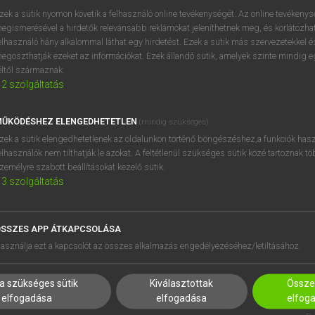
próbaverziójának elindítás
zek a sütik nyomon követik a felhasználó online tevékenységét. Az online tevékeny
BELÉPÉS
regisztrálok és
belépek
.
egismerésével a hirdetők relevánsabb reklámokat jeleníthetnek meg, és korlátozhat
elhasználó hány alkalommal láthat egy hirdetést. Ezek a sütik más szervezetekkel és
egoszthatják ezeket az információkat. Ezek állandó sütik, amelyek szinte mindig 
REGISZTRÁCIÓ
éltől származnak.
2
szolgáltatás
ŰKÖDÉSHEZ ELENGEDHETETLEN
(mindig szükséges)
zek a sütik elengedhetetlenek az oldalunkon történő böngészéshez,a funkciók hasz
elhasználók nem tilthatják le azokat. A feltétlenül szükséges sütik közé tartoznak t
zemélyre szabott beállításokat kezelő sütik.
3
szolgáltatás
SSZES APP ÁTKAPCSOLÁSA
HASZNÁLÓKNAK
SÚGÓ
asználja ezt a kapcsolót az összes alkalmazás engedélyezéséhez/letiltásához.
K
RÓLUNK
NTÉZMÉNYEKNEK
ELÉRHETŐSÉG
a szükséges sütik
Kiválasztottak
Összes
MEGOLDÁSOK
SÜTI BEÁLLÍTÁSOK
elfogadása
elfogadása
elfog