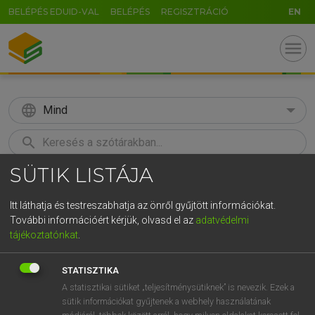
BELÉPÉS EDUID-VAL
BELÉPÉS
REGISZTRÁCIÓ
EN
menu
language
Mind
search
SÜTIK LISTÁJA
GR
KERESÉS
5
6
7
8
9
ö
ü
ó
Itt láthatja és testreszabhatja az önről gyűjtött információkat.
További információért kérjük, olvasd el az
adatvédelmi
r
t
z
u
i
o
p
ő
ú
LÁZÁR A. PÉTER, VARGA GYÖRGY
tájékoztatónkat
.
Magyar−angol egyetemes nagyszótár
g
h
j
k
l
é
á
ű
Ω
STATISZTIKA
v
b
n
m
,
.
-
AltGr
A statisztikai sütiket „teljesítménysütiknek” is nevezik. Ezek a
sütik információkat gyűjtenek a webhely használatának