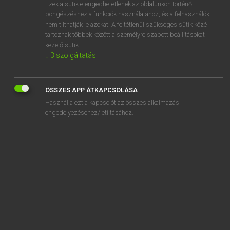
Ezek a sütik elengedhetetlenek az oldalunkon történő
böngészéshez,a funkciók használatához, és a felhasználók
nem tilthatják le azokat. A feltétlenül szükséges sütik közé
Lázár A. Péter, Varga György
tartoznak többek között a személyre szabott beállításokat
MAGYAR−ANGOL EGYETEMES NAGYSZÓTÁR
kezelő sütik.
↓
3
szolgáltatás
Kapcsolódó anyagok
japánkert
ÖSSZES APP ÁTKAPCSOLÁSA
japános
Használja ezt a kapcsolót az összes alkalmazás
japánosít
engedélyezéséhez/letiltásához.
japánosítás
japánosodás
japánosodik
japánretek
japánszentfa
japánszilva