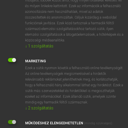
módjáról, többek között arról, hogy milyen oldalakat keresett fel
és milyen linkekre kattintott. Ezek az információk a felhasználó
VAN ELŐFIZETÉSED?
azonosítására nem használhatóak, mivel az adatok
összesítettek és anonimizáltak. Céljuk kizárólag a weboldal
Van előfizetésem a teljes szócikk megtekintéséhez.
funkcióinak javítása. Ezek közé tartoznak a harmadik féltől
származó elemzési szolgáltatásokhoz tartozó sütik; ilyen
BELÉPÉS
elemzési szolgáltatások a látogatóelemzések, a hőtérképek és a
közösségi médiaanalitika.
↓
1
szolgáltatás
MARKETING
Ezek a sütik nyomon követik a felhasználó online tevékenységét.
Az online tevékenységek megismerésével a hirdetők
NINCS ELŐFIZETÉSED?
relevánsabb reklámokat jeleníthetnek meg, és korlátozhatják,
Nincs regisztrációm és előfizetésem. A szótár 2 órás,
hogy a felhasználó hány alkalommal láthat egy hirdetést. Ezek a
díjmentes próbaverziójának elindításához regisztrálok és
sütik más szervezetekkel és hirdetőkkel is megoszthatják
belépek
.
ezeket az információkat. Ezek állandó sütik, amelyek szinte
mindig egy harmadik féltől származnak.
↓
2
szolgáltatás
REGISZTRÁCIÓ
MŰKÖDÉSHEZ ELENGEDHETETLEN
(mindig szükséges)