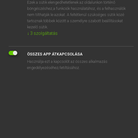
Ezek a sütik elengedhetetlenek az oldalunkon történő
böngészéshez,a funkciók használatához, és a felhasználók
nem tilthatják le azokat. A feltétlenül szükséges sütik közé
Lázár A. Péter, Varga György
tartoznak többek között a személyre szabott beállításokat
MAGYAR−ANGOL EGYETEMES NAGYSZÓTÁR
kezelő sütik.
↓
3
szolgáltatás
Kapcsolódó anyagok
izolátum
ÖSSZES APP ÁTKAPCSOLÁSA
izom
Használja ezt a kapcsolót az összes alkalmazás
izomagyú
engedélyezéséhez/letiltásához.
izomatrófia
izomautó
izomember
izomer
izomerő
izomerő-csökkenés