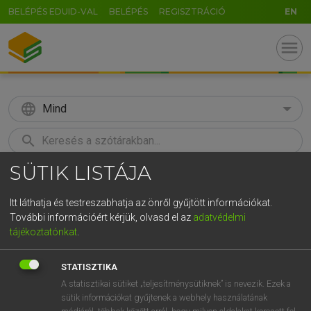
BELÉPÉS EDUID-VAL
BELÉPÉS
REGISZTRÁCIÓ
EN
menu
language
Mind
search
SÜTIK LISTÁJA
GR
KERESÉS
5
6
7
8
9
ö
ü
ó
Itt láthatja és testreszabhatja az önről gyűjtött információkat.
További információért kérjük, olvasd el az
adatvédelmi
r
t
z
u
i
o
p
ő
ú
LÁZÁR A. PÉTER, VARGA GYÖRGY
tájékoztatónkat
.
Magyar−angol egyetemes nagyszótár
g
h
j
k
l
é
á
ű
Ω
STATISZTIKA
v
b
n
m
,
.
-
AltGr
A statisztikai sütiket „teljesítménysütiknek” is nevezik. Ezek a
sütik információkat gyűjtenek a webhely használatának