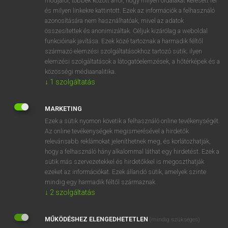
módjáról, többek között arról, hogy milyen oldalakat keresett fel
és milyen linkekre kattintott. Ezek az információk a felhasználó
VAN ELŐFIZETÉSED?
azonosítására nem használhatóak, mivel az adatok
összesítettek és anonimizáltak. Céljuk kizárólag a weboldal
Van előfizetésem a teljes szócikk megtekintéséhez.
funkcióinak javítása. Ezek közé tartoznak a harmadik féltől
származó elemzési szolgáltatásokhoz tartozó sütik; ilyen
BELÉPÉS
elemzési szolgáltatások a látogatóelemzések, a hőtérképek és a
közösségi médiaanalitika.
↓
1
szolgáltatás
MARKETING
Ezek a sütik nyomon követik a felhasználó online tevékenységét.
Az online tevékenységek megismerésével a hirdetők
NINCS ELŐFIZETÉSED?
relevánsabb reklámokat jeleníthetnek meg, és korlátozhatják,
Nincs regisztrációm és előfizetésem. A szótár 2 órás,
hogy a felhasználó hány alkalommal láthat egy hirdetést. Ezek a
díjmentes próbaverziójának elindításához regisztrálok és
sütik más szervezetekkel és hirdetőkkel is megoszthatják
belépek
.
ezeket az információkat. Ezek állandó sütik, amelyek szinte
mindig egy harmadik féltől származnak.
↓
2
szolgáltatás
REGISZTRÁCIÓ
MŰKÖDÉSHEZ ELENGEDHETETLEN
(mindig szükséges)