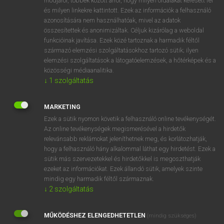
módjáról, többek között arról, hogy milyen oldalakat keresett fel
és milyen linkekre kattintott. Ezek az információk a felhasználó
VAN ELŐFIZETÉSED?
azonosítására nem használhatóak, mivel az adatok
összesítettek és anonimizáltak. Céljuk kizárólag a weboldal
Van előfizetésem a teljes szócikk megtekintéséhez.
funkcióinak javítása. Ezek közé tartoznak a harmadik féltől
származó elemzési szolgáltatásokhoz tartozó sütik; ilyen
BELÉPÉS
elemzési szolgáltatások a látogatóelemzések, a hőtérképek és a
közösségi médiaanalitika.
↓
1
szolgáltatás
MARKETING
Ezek a sütik nyomon követik a felhasználó online tevékenységét.
Az online tevékenységek megismerésével a hirdetők
NINCS ELŐFIZETÉSED?
relevánsabb reklámokat jeleníthetnek meg, és korlátozhatják,
Nincs regisztrációm és előfizetésem. A szótár 2 órás,
hogy a felhasználó hány alkalommal láthat egy hirdetést. Ezek a
díjmentes próbaverziójának elindításához regisztrálok és
sütik más szervezetekkel és hirdetőkkel is megoszthatják
belépek
.
ezeket az információkat. Ezek állandó sütik, amelyek szinte
mindig egy harmadik féltől származnak.
↓
2
szolgáltatás
REGISZTRÁCIÓ
MŰKÖDÉSHEZ ELENGEDHETETLEN
(mindig szükséges)