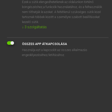
Ezek a sütik elengedhetetlenek az oldalunkon történő
böngészéshez,a funkciók használatához, és a felhasználók
nem tilthatják le azokat. A feltétlenül szükséges sütik közé
Lázár A. Péter, Varga György
tartoznak többek között a személyre szabott beállításokat
MAGYAR−ANGOL EGYETEMES NAGYSZÓTÁR
kezelő sütik.
↓
3
szolgáltatás
Kapcsolódó anyagok
hőtakaró
ÖSSZES APP ÁTKAPCSOLÁSA
hőtan
Használja ezt a kapcsolót az összes alkalmazás
hőtároló
engedélyezéséhez/letiltásához.
hőtárolós kályha
hőtartó
hőteljesítmény
hőtermelés
hőtermelő
hőveszteség