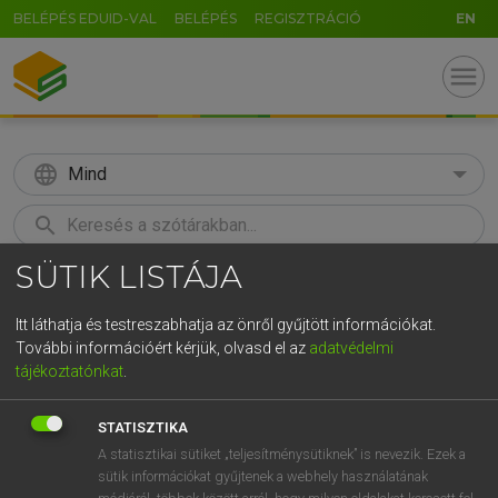
BELÉPÉS EDUID-VAL
BELÉPÉS
REGISZTRÁCIÓ
EN
menu
language
Mind
search
SÜTIK LISTÁJA
GR
KERESÉS
5
6
7
8
9
ö
ü
ó
Itt láthatja és testreszabhatja az önről gyűjtött információkat.
További információért kérjük, olvasd el az
adatvédelmi
r
t
z
u
i
o
p
ő
ú
LÁZÁR A. PÉTER, VARGA GYÖRGY
tájékoztatónkat
.
Magyar−angol egyetemes nagyszótár
g
h
j
k
l
é
á
ű
Ω
STATISZTIKA
v
b
n
m
,
.
-
AltGr
A statisztikai sütiket „teljesítménysütiknek” is nevezik. Ezek a
sütik információkat gyűjtenek a webhely használatának