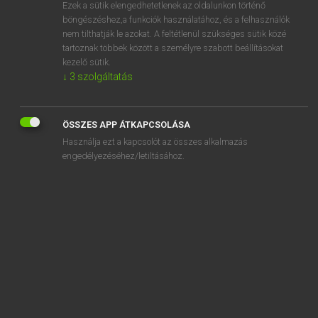
Ezek a sütik elengedhetetlenek az oldalunkon történő
böngészéshez,a funkciók használatához, és a felhasználók
nem tilthatják le azokat. A feltétlenül szükséges sütik közé
Lázár A. Péter, Varga György
tartoznak többek között a személyre szabott beállításokat
MAGYAR−ANGOL EGYETEMES NAGYSZÓTÁR
kezelő sütik.
↓
3
szolgáltatás
Kapcsolódó anyagok
hibapont
ÖSSZES APP ÁTKAPCSOLÁSA
hibaráta
Használja ezt a kapcsolót az összes alkalmazás
hibaregisztrálás
engedélyezéséhez/letiltásához.
hibás
hibásan
hibás áru
hibás ütés
hibaszázalék
hibátlan