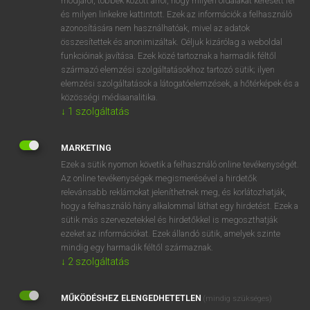
módjáról, többek között arról, hogy milyen oldalakat keresett fel
és milyen linkekre kattintott. Ezek az információk a felhasználó
VAN ELŐFIZETÉSED?
azonosítására nem használhatóak, mivel az adatok
összesítettek és anonimizáltak. Céljuk kizárólag a weboldal
Van előfizetésem a teljes szócikk megtekintéséhez.
funkcióinak javítása. Ezek közé tartoznak a harmadik féltől
származó elemzési szolgáltatásokhoz tartozó sütik; ilyen
BELÉPÉS
elemzési szolgáltatások a látogatóelemzések, a hőtérképek és a
közösségi médiaanalitika.
↓
1
szolgáltatás
MARKETING
Ezek a sütik nyomon követik a felhasználó online tevékenységét.
Az online tevékenységek megismerésével a hirdetők
NINCS ELŐFIZETÉSED?
relevánsabb reklámokat jeleníthetnek meg, és korlátozhatják,
Nincs regisztrációm és előfizetésem. A szótár 2 órás,
hogy a felhasználó hány alkalommal láthat egy hirdetést. Ezek a
díjmentes próbaverziójának elindításához regisztrálok és
sütik más szervezetekkel és hirdetőkkel is megoszthatják
belépek
.
ezeket az információkat. Ezek állandó sütik, amelyek szinte
mindig egy harmadik féltől származnak.
↓
2
szolgáltatás
REGISZTRÁCIÓ
MŰKÖDÉSHEZ ELENGEDHETETLEN
(mindig szükséges)