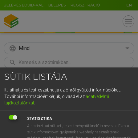
BELÉPÉS EDUID-VAL
BELÉPÉS
REGISZTRÁCIÓ
EN
menu
language
Mind
search
SÜTIK LISTÁJA
GR
KERESÉS
5
6
7
8
9
ö
ü
ó
Itt láthatja és testreszabhatja az önről gyűjtött információkat.
További információért kérjük, olvasd el az
adatvédelmi
r
t
z
u
i
o
p
ő
ú
LÁZÁR A. PÉTER, VARGA GYÖRGY
tájékoztatónkat
.
Magyar−angol egyetemes nagyszótár
g
h
j
k
l
é
á
ű
Ω
STATISZTIKA
v
b
n
m
,
.
-
AltGr
A statisztikai sütiket „teljesítménysütiknek” is nevezik. Ezek a
sütik információkat gyűjtenek a webhely használatának