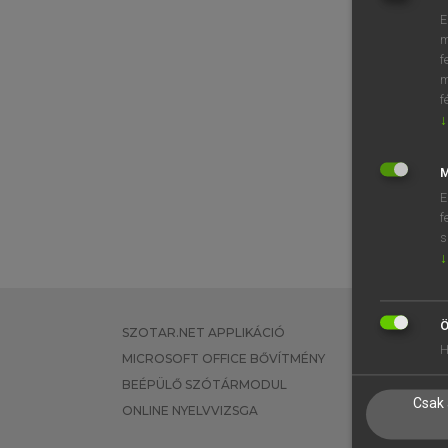
E
m
f
m
f
↓
M
E
f
s
↓
Ö
SZOTAR.NET APPLIKÁCIÓ
EGYÉNI FEL
H
MICROSOFT OFFICE BŐVÍTMÉNY
TANULÓKNA
BEÉPÜLŐ SZÓTÁRMODUL
OKTATÁSI I
Csak 
ONLINE NYELVVIZSGA
VÁLLALATI 