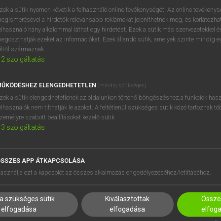
próbaverziójának elindítás
zek a sütik nyomon követik a felhasználó online tevékenységét. Az online tevékeny
BELÉPÉS
regisztrálok és
belépek
.
egismerésével a hirdetők relevánsabb reklámokat jeleníthetnek meg, és korlátozhat
elhasználó hány alkalommal láthat egy hirdetést. Ezek a sütik más szervezetekkel és
egoszthatják ezeket az információkat. Ezek állandó sütik, amelyek szinte mindig 
REGISZTRÁCIÓ
éltől származnak.
2
szolgáltatás
ŰKÖDÉSHEZ ELENGEDHETETLEN
(mindig szükséges)
zek a sütik elengedhetetlenek az oldalunkon történő böngészéshez,a funkciók hasz
elhasználók nem tilthatják le azokat. A feltétlenül szükséges sütik közé tartoznak t
zemélyre szabott beállításokat kezelő sütik.
3
szolgáltatás
SSZES APP ÁTKAPCSOLÁSA
HASZNÁLÓKNAK
SÚGÓ
asználja ezt a kapcsolót az összes alkalmazás engedélyezéséhez/letiltásához.
K
RÓLUNK
NTÉZMÉNYEKNEK
ELÉRHETŐSÉG
a szükséges sütik
Kiválasztottak
Összes
MEGOLDÁSOK
SÜTI BEÁLLÍTÁSOK
elfogadása
elfogadása
elfog