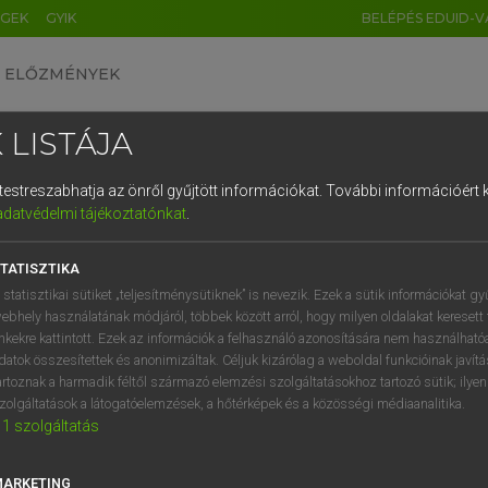
ÉGEK
GYIK
BELÉPÉS EDUID-V
ELŐZMÉNYEK
 LISTÁJA
és testreszabhatja az önről gyűjtött információkat.
További információért k
HU
DE
CN
FR
ES
IT
NL
RU
GR
adatvédelmi tájékoztatónkat
.
 A. PÉTER, VARGA GYÖRGY
1
2
3
4
5
6
7
8
9
yar−angol egyetemes nagyszótár
TATISZTIKA
q
w
e
r
t
z
u
i
 statisztikai sütiket „teljesítménysütiknek” is nevezik. Ezek a sütik információkat gy
ebhely használatának módjáról, többek között arról, hogy milyen oldalakat keresett 
a
s
d
f
g
h
j
k
l
é
inkekre kattintott. Ezek az információk a felhasználó azonosítására nem használható
datok összesítettek és anonimizáltak. Céljuk kizárólag a weboldal funkcióinak javít
í
y
x
c
v
b
n
m
,
.
artoznak a harmadik féltől származó elemzési szolgáltatásokhoz tartozó sütik; ilye
zolgáltatások a látogatóelemzések, a hőtérképek és a közösségi médiaanalitika.
VAN ELŐFIZETÉSED?
NINCS ELŐFIZETÉSED
1
szolgáltatás
előfizetésem a teljes szócikk
Nincs regisztrációm és előfiz
megtekintéséhez.
A szótár 2 órás, díjmente
MARKETING