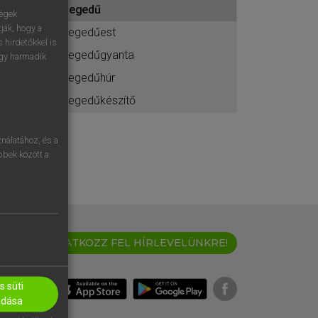
hegedű
ához
ségek
ják, hogy a
hegedűest
 hirdetőkkel is
hegedűgyanta
egy harmadik
hegedűhúr
hegedűkészítő
nálatához, és a
öbbek között a
IRATKOZZ FEL HÍRLEVELÜNKRE!
 süti
adása