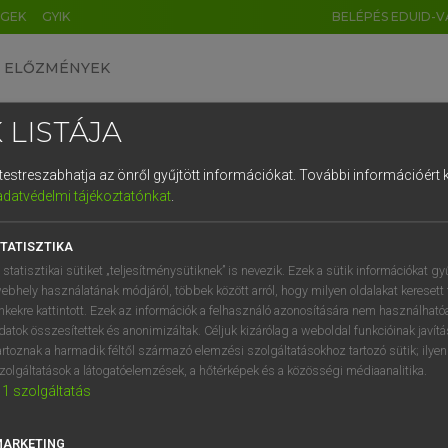
ÉGEK
GYIK
BELÉPÉS EDUID-V
ELŐZMÉNYEK
 LISTÁJA
és testreszabhatja az önről gyűjtött információkat.
További információért k
HU
DE
CN
FR
ES
IT
NL
RU
GR
adatvédelmi tájékoztatónkat
.
 A. PÉTER, VARGA GYÖRGY
1
2
3
4
5
6
7
8
9
yar−angol egyetemes nagyszótár
TATISZTIKA
q
w
e
r
t
z
u
i
 statisztikai sütiket „teljesítménysütiknek” is nevezik. Ezek a sütik információkat gy
ebhely használatának módjáról, többek között arról, hogy milyen oldalakat keresett 
a
s
d
f
g
h
j
k
l
é
inkekre kattintott. Ezek az információk a felhasználó azonosítására nem használható
datok összesítettek és anonimizáltak. Céljuk kizárólag a weboldal funkcióinak javít
í
y
x
c
v
b
n
m
,
.
artoznak a harmadik féltől származó elemzési szolgáltatásokhoz tartozó sütik; ilye
zolgáltatások a látogatóelemzések, a hőtérképek és a közösségi médiaanalitika.
VAN ELŐFIZETÉSED?
NINCS ELŐFIZETÉSED
1
szolgáltatás
előfizetésem a teljes szócikk
Nincs regisztrációm és előfiz
megtekintéséhez.
A szótár 2 órás, díjmente
MARKETING