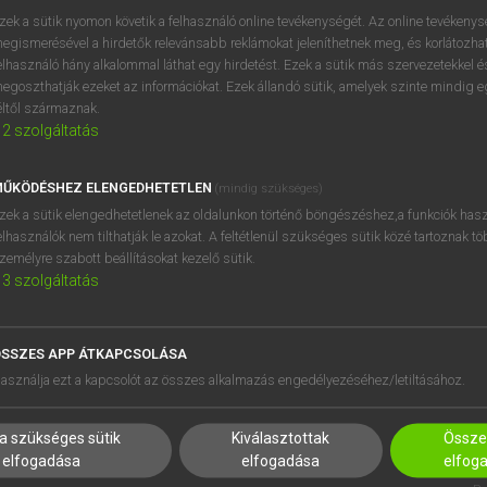
próbaverziójának elindítás
zek a sütik nyomon követik a felhasználó online tevékenységét. Az online tevékeny
BELÉPÉS
regisztrálok és
belépek
.
egismerésével a hirdetők relevánsabb reklámokat jeleníthetnek meg, és korlátozhat
elhasználó hány alkalommal láthat egy hirdetést. Ezek a sütik más szervezetekkel és
egoszthatják ezeket az információkat. Ezek állandó sütik, amelyek szinte mindig 
REGISZTRÁCIÓ
éltől származnak.
2
szolgáltatás
ŰKÖDÉSHEZ ELENGEDHETETLEN
(mindig szükséges)
zek a sütik elengedhetetlenek az oldalunkon történő böngészéshez,a funkciók hasz
elhasználók nem tilthatják le azokat. A feltétlenül szükséges sütik közé tartoznak t
zemélyre szabott beállításokat kezelő sütik.
3
szolgáltatás
SSZES APP ÁTKAPCSOLÁSA
HASZNÁLÓKNAK
SÚGÓ
asználja ezt a kapcsolót az összes alkalmazás engedélyezéséhez/letiltásához.
K
RÓLUNK
NTÉZMÉNYEKNEK
ELÉRHETŐSÉG
a szükséges sütik
Kiválasztottak
Összes
MEGOLDÁSOK
SÜTI BEÁLLÍTÁSOK
elfogadása
elfogadása
elfog