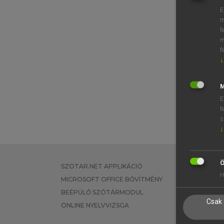
E
m
f
m
f
↓
M
E
f
s
↓
Ö
SZOTAR.NET APPLIKÁCIÓ
EGYÉNI FEL
H
MICROSOFT OFFICE BŐVÍTMÉNY
TANULÓKNA
BEÉPÜLŐ SZÓTÁRMODUL
OKTATÁSI I
Csak 
ONLINE NYELVVIZSGA
VÁLLALATI 