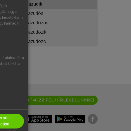
hazudik
ához
ségek
ják, hogy a
hazudós
 hirdetőkkel is
hazudozás
egy harmadik
hazudozik
hazudozó
nálatához, és a
öbbek között a
IRATKOZZ FEL HÍRLEVELÜNKRE!
 süti
adása