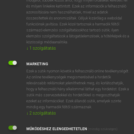
módjáról, többek között arról, hogy milyen oldalakat keresett fel
és milyen linkekre kattintott. Ezek az információk a felhasználó
VAN ELŐFIZETÉSED?
azonosítására nem használhatóak, mivel az adatok
összesítettek és anonimizáltak. Céljuk kizárólag a weboldal
Van előfizetésem a teljes szócikk megtekintéséhez.
funkcióinak javítása. Ezek közé tartoznak a harmadik féltől
származó elemzési szolgáltatásokhoz tartozó sütik; ilyen
BELÉPÉS
elemzési szolgáltatások a látogatóelemzések, a hőtérképek és a
közösségi médiaanalitika.
↓
1
szolgáltatás
MARKETING
Ezek a sütik nyomon követik a felhasználó online tevékenységét.
Az online tevékenységek megismerésével a hirdetők
NINCS ELŐFIZETÉSED?
relevánsabb reklámokat jeleníthetnek meg, és korlátozhatják,
Nincs regisztrációm és előfizetésem. A szótár 2 órás,
hogy a felhasználó hány alkalommal láthat egy hirdetést. Ezek a
díjmentes próbaverziójának elindításához regisztrálok és
sütik más szervezetekkel és hirdetőkkel is megoszthatják
belépek
.
ezeket az információkat. Ezek állandó sütik, amelyek szinte
mindig egy harmadik féltől származnak.
↓
2
szolgáltatás
REGISZTRÁCIÓ
MŰKÖDÉSHEZ ELENGEDHETETLEN
(mindig szükséges)