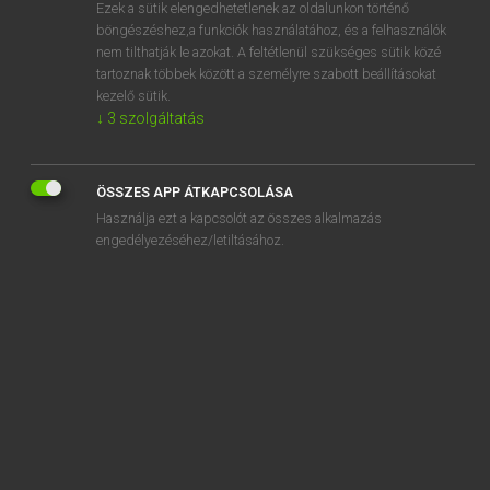
Ezek a sütik elengedhetetlenek az oldalunkon történő
böngészéshez,a funkciók használatához, és a felhasználók
nem tilthatják le azokat. A feltétlenül szükséges sütik közé
Lázár A. Péter, Varga György
tartoznak többek között a személyre szabott beállításokat
MAGYAR−ANGOL EGYETEMES NAGYSZÓTÁR
kezelő sütik.
↓
3
szolgáltatás
Kapcsolódó anyagok
háztartási
ÖSSZES APP ÁTKAPCSOLÁSA
háztartásigép-szerelő
Használja ezt a kapcsolót az összes alkalmazás
háztartáspénz
engedélyezéséhez/letiltásához.
háztartástan
háztartásvezetés
háztető
háztól házig
háztömb
háztulajdon