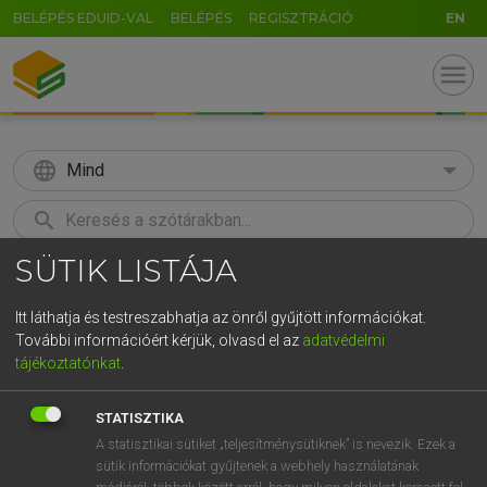
BELÉPÉS EDUID-VAL
BELÉPÉS
REGISZTRÁCIÓ
EN
menu
language
Mind
search
SÜTIK LISTÁJA
GR
KERESÉS
5
6
7
8
9
ö
ü
ó
Itt láthatja és testreszabhatja az önről gyűjtött információkat.
További információért kérjük, olvasd el az
adatvédelmi
r
t
z
u
i
o
p
ő
ú
LÁZÁR A. PÉTER, VARGA GYÖRGY
tájékoztatónkat
.
Magyar−angol egyetemes nagyszótár
g
h
j
k
l
é
á
ű
Ω
STATISZTIKA
v
b
n
m
,
.
-
AltGr
A statisztikai sütiket „teljesítménysütiknek” is nevezik. Ezek a
sütik információkat gyűjtenek a webhely használatának