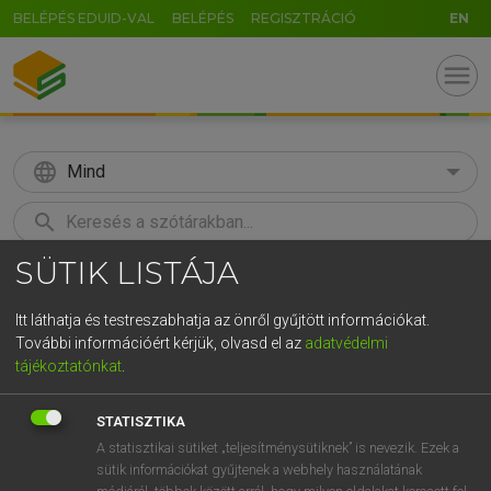
BELÉPÉS EDUID-VAL
BELÉPÉS
REGISZTRÁCIÓ
EN
menu
language
Mind
search
SÜTIK LISTÁJA
GR
KERESÉS
5
6
7
8
9
ö
ü
ó
Itt láthatja és testreszabhatja az önről gyűjtött információkat.
További információért kérjük, olvasd el az
adatvédelmi
r
t
z
u
i
o
p
ő
ú
LÁZÁR A. PÉTER, VARGA GYÖRGY
tájékoztatónkat
.
Magyar−angol egyetemes nagyszótár
g
h
j
k
l
é
á
ű
Ω
STATISZTIKA
v
b
n
m
,
.
-
AltGr
A statisztikai sütiket „teljesítménysütiknek” is nevezik. Ezek a
sütik információkat gyűjtenek a webhely használatának