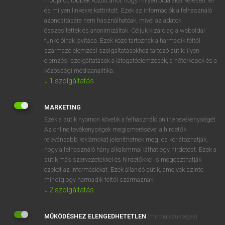
módjáról, többek között arról, hogy milyen oldalakat keresett fel
és milyen linkekre kattintott. Ezek az információk a felhasználó
VAN ELŐFIZETÉSED?
azonosítására nem használhatóak, mivel az adatok
összesítettek és anonimizáltak. Céljuk kizárólag a weboldal
Van előfizetésem a teljes szócikk megtekintéséhez.
funkcióinak javítása. Ezek közé tartoznak a harmadik féltől
származó elemzési szolgáltatásokhoz tartozó sütik; ilyen
BELÉPÉS
elemzési szolgáltatások a látogatóelemzések, a hőtérképek és a
közösségi médiaanalitika.
↓
1
szolgáltatás
MARKETING
Ezek a sütik nyomon követik a felhasználó online tevékenységét.
Az online tevékenységek megismerésével a hirdetők
NINCS ELŐFIZETÉSED?
relevánsabb reklámokat jeleníthetnek meg, és korlátozhatják,
Nincs regisztrációm és előfizetésem. A szótár 2 órás,
hogy a felhasználó hány alkalommal láthat egy hirdetést. Ezek a
díjmentes próbaverziójának elindításához regisztrálok és
sütik más szervezetekkel és hirdetőkkel is megoszthatják
belépek
.
ezeket az információkat. Ezek állandó sütik, amelyek szinte
mindig egy harmadik féltől származnak.
↓
2
szolgáltatás
REGISZTRÁCIÓ
MŰKÖDÉSHEZ ELENGEDHETETLEN
(mindig szükséges)