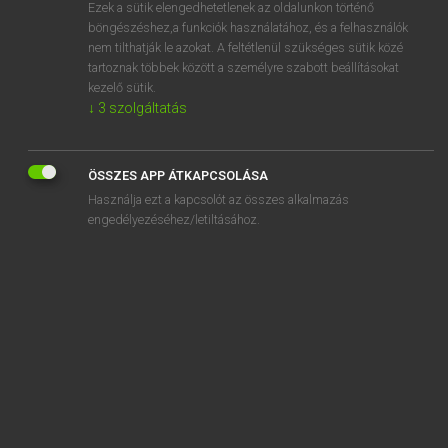
Ezek a sütik elengedhetetlenek az oldalunkon történő
böngészéshez,a funkciók használatához, és a felhasználók
nem tilthatják le azokat. A feltétlenül szükséges sütik közé
Lázár A. Péter, Varga György
tartoznak többek között a személyre szabott beállításokat
MAGYAR−ANGOL EGYETEMES NAGYSZÓTÁR
kezelő sütik.
↓
3
szolgáltatás
Kapcsolódó anyagok
gyógyszerészhallgató
ÖSSZES APP ÁTKAPCSOLÁSA
gyógyszerészkamara
Használja ezt a kapcsolót az összes alkalmazás
gyógyszerészköpeny
engedélyezéséhez/letiltásához.
gyógyszerésztechnikus
gyógyszerez
gyógyszerezés
gyógyszerfejlesztés
gyógyszerfelező
gyógyszerfogyasztás