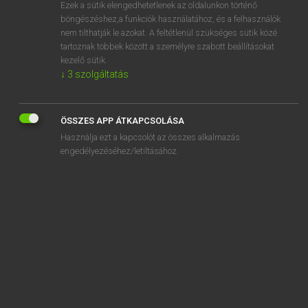
Ezek a sütik elengedhetetlenek az oldalunkon történő
böngészéshez,a funkciók használatához, és a felhasználók
nem tilthatják le azokat. A feltétlenül szükséges sütik közé
Lázár A. Péter, Varga György
tartoznak többek között a személyre szabott beállításokat
MAGYAR−ANGOL EGYETEMES NAGYSZÓTÁR
kezelő sütik.
↓
3
szolgáltatás
Kapcsolódó anyagok
gyapottermelés
ÖSSZES APP ÁTKAPCSOLÁSA
gyapottermés
Használja ezt a kapcsolót az összes alkalmazás
gyapotültetvény
engedélyezéséhez/letiltásához.
gyapotüzem
gyár
gyarapít
gyarapodás
gyarapodik
gyárbezárás