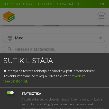
BELÉPÉS EDUID-VAL
BELÉPÉS
REGISZTRÁCIÓ
EN
menu
language
Mind
search
SÜTIK LISTÁJA
GR
KERESÉS
5
6
7
8
9
ö
ü
ó
Itt láthatja és testreszabhatja az önről gyűjtött információkat.
További információért kérjük, olvasd el az
adatvédelmi
r
t
z
u
i
o
p
ő
ú
LÁZÁR A. PÉTER, VARGA GYÖRGY
tájékoztatónkat
.
Magyar−angol egyetemes nagyszótár
g
h
j
k
l
é
á
ű
Ω
STATISZTIKA
v
b
n
m
,
.
-
AltGr
A statisztikai sütiket „teljesítménysütiknek” is nevezik. Ezek a
sütik információkat gyűjtenek a webhely használatának