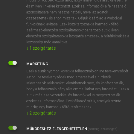
módjáról, többek között arról, hogy milyen oldalakat keresett fel
és milyen linkekre kattintott. Ezek az információk a felhasználó
VAN ELŐFIZETÉSED?
azonosítására nem használhatóak, mivel az adatok
összesítettek és anonimizáltak. Céljuk kizárólag a weboldal
Van előfizetésem a teljes szócikk megtekintéséhez.
funkcióinak javítása. Ezek közé tartoznak a harmadik féltől
származó elemzési szolgáltatásokhoz tartozó sütik; ilyen
BELÉPÉS
elemzési szolgáltatások a látogatóelemzések, a hőtérképek és a
közösségi médiaanalitika.
↓
1
szolgáltatás
MARKETING
Ezek a sütik nyomon követik a felhasználó online tevékenységét.
Az online tevékenységek megismerésével a hirdetők
NINCS ELŐFIZETÉSED?
relevánsabb reklámokat jeleníthetnek meg, és korlátozhatják,
Nincs regisztrációm és előfizetésem. A szótár 2 órás,
hogy a felhasználó hány alkalommal láthat egy hirdetést. Ezek a
díjmentes próbaverziójának elindításához regisztrálok és
sütik más szervezetekkel és hirdetőkkel is megoszthatják
belépek
.
ezeket az információkat. Ezek állandó sütik, amelyek szinte
mindig egy harmadik féltől származnak.
↓
2
szolgáltatás
REGISZTRÁCIÓ
MŰKÖDÉSHEZ ELENGEDHETETLEN
(mindig szükséges)