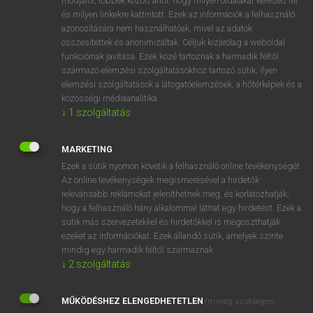
módjáról, többek között arról, hogy milyen oldalakat keresett fel
és milyen linkekre kattintott. Ezek az információk a felhasználó
VAN ELŐFIZETÉSED?
azonosítására nem használhatóak, mivel az adatok
összesítettek és anonimizáltak. Céljuk kizárólag a weboldal
Van előfizetésem a teljes szócikk megtekintéséhez.
funkcióinak javítása. Ezek közé tartoznak a harmadik féltől
származó elemzési szolgáltatásokhoz tartozó sütik; ilyen
BELÉPÉS
elemzési szolgáltatások a látogatóelemzések, a hőtérképek és a
közösségi médiaanalitika.
↓
1
szolgáltatás
MARKETING
Ezek a sütik nyomon követik a felhasználó online tevékenységét.
Az online tevékenységek megismerésével a hirdetők
NINCS ELŐFIZETÉSED?
relevánsabb reklámokat jeleníthetnek meg, és korlátozhatják,
Nincs regisztrációm és előfizetésem. A szótár 2 órás,
hogy a felhasználó hány alkalommal láthat egy hirdetést. Ezek a
díjmentes próbaverziójának elindításához regisztrálok és
sütik más szervezetekkel és hirdetőkkel is megoszthatják
belépek
.
ezeket az információkat. Ezek állandó sütik, amelyek szinte
mindig egy harmadik féltől származnak.
↓
2
szolgáltatás
REGISZTRÁCIÓ
MŰKÖDÉSHEZ ELENGEDHETETLEN
(mindig szükséges)