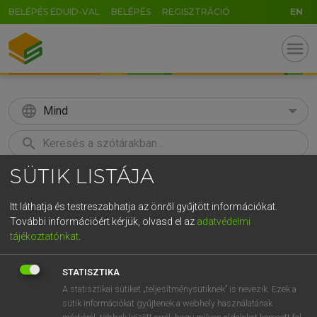
BELÉPÉS EDUID-VAL
BELÉPÉS
REGISZTRÁCIÓ
EN
menu
language
Mind
search
SÜTIK LISTÁJA
GR
KERESÉS
5
6
7
8
9
ö
ü
ó
Itt láthatja és testreszabhatja az önről gyűjtött információkat.
További információért kérjük, olvasd el az
adatvédelmi
r
t
z
u
i
o
p
ő
ú
LÁZÁR A. PÉTER, VARGA GYÖRGY
tájékoztatónkat
.
Magyar−angol egyetemes nagyszótár
g
h
j
k
l
é
á
ű
Ω
STATISZTIKA
v
b
n
m
,
.
-
AltGr
A statisztikai sütiket „teljesítménysütiknek” is nevezik. Ezek a
sütik információkat gyűjtenek a webhely használatának