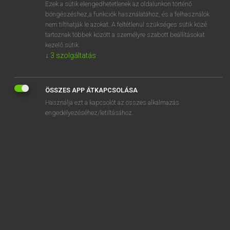
Ezek a sütik elengedhetetlenek az oldalunkon történő
böngészéshez,a funkciók használatához, és a felhasználók
nem tilthatják le azokat. A feltétlenül szükséges sütik közé
Lázár A. Péter, Varga György
tartoznak többek között a személyre szabott beállításokat
MAGYAR−ANGOL EGYETEMES NAGYSZÓTÁR
kezelő sütik.
↓
3
szolgáltatás
Kapcsolódó anyagok
felizzik
ÖSSZES APP ÁTKAPCSOLÁSA
felizzít
Használja ezt a kapcsolót az összes alkalmazás
feljajdul
engedélyezéséhez/letiltásához.
feljár
feljárat
feljavít
feljavul
feljavulás
feljebb