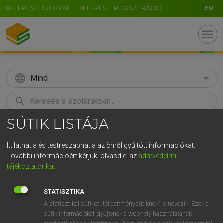
BELÉPÉS EDUID-VAL
BELÉPÉS
REGISZTRÁCIÓ
EN
menu
language
Mind
search
SÜTIK LISTÁJA
GR
KERESÉS
5
6
7
8
9
ö
ü
ó
Itt láthatja és testreszabhatja az önről gyűjtött információkat.
További információért kérjük, olvasd el az
adatvédelmi
r
t
z
u
i
o
p
ő
ú
LÁZÁR A. PÉTER, VARGA GYÖRGY
tájékoztatónkat
.
Magyar−angol egyetemes nagyszótár
g
h
j
k
l
é
á
ű
Ω
STATISZTIKA
v
b
n
m
,
.
-
AltGr
A statisztikai sütiket „teljesítménysütiknek” is nevezik. Ezek a
sütik információkat gyűjtenek a webhely használatának