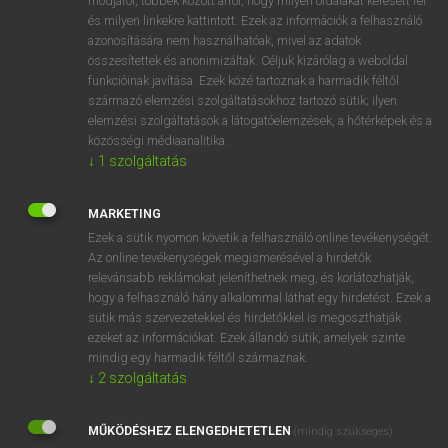
módjáról, többek között arról, hogy milyen oldalakat keresett fel
és milyen linkekre kattintott. Ezek az információk a felhasználó
VAN ELŐFIZETÉSED?
azonosítására nem használhatóak, mivel az adatok
összesítettek és anonimizáltak. Céljuk kizárólag a weboldal
Van előfizetésem a teljes szócikk megtekintéséhez.
funkcióinak javítása. Ezek közé tartoznak a harmadik féltől
származó elemzési szolgáltatásokhoz tartozó sütik; ilyen
BELÉPÉS
elemzési szolgáltatások a látogatóelemzések, a hőtérképek és a
közösségi médiaanalitika.
↓
1
szolgáltatás
MARKETING
Ezek a sütik nyomon követik a felhasználó online tevékenységét.
Az online tevékenységek megismerésével a hirdetők
NINCS ELŐFIZETÉSED?
relevánsabb reklámokat jeleníthetnek meg, és korlátozhatják,
Nincs regisztrációm és előfizetésem. A szótár 2 órás,
hogy a felhasználó hány alkalommal láthat egy hirdetést. Ezek a
díjmentes próbaverziójának elindításához regisztrálok és
sütik más szervezetekkel és hirdetőkkel is megoszthatják
belépek
.
ezeket az információkat. Ezek állandó sütik, amelyek szinte
mindig egy harmadik féltől származnak.
↓
2
szolgáltatás
REGISZTRÁCIÓ
MŰKÖDÉSHEZ ELENGEDHETETLEN
(mindig szükséges)