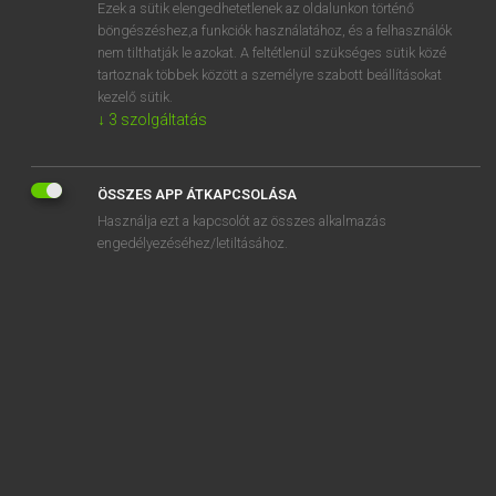
Ezek a sütik elengedhetetlenek az oldalunkon történő
böngészéshez,a funkciók használatához, és a felhasználók
nem tilthatják le azokat. A feltétlenül szükséges sütik közé
Lázár A. Péter, Varga György
tartoznak többek között a személyre szabott beállításokat
MAGYAR−ANGOL EGYETEMES NAGYSZÓTÁR
kezelő sütik.
↓
3
szolgáltatás
Kapcsolódó anyagok
-felé
ÖSSZES APP ÁTKAPCSOLÁSA
-féle
Használja ezt a kapcsolót az összes alkalmazás
feleakkora
engedélyezéséhez/letiltásához.
feleannyi
felebarát
felebaráti
felebarátiatlan
felébred
felébredés