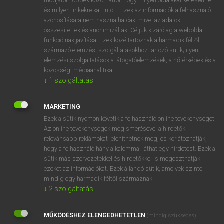
módjáról, többek között arról, hogy milyen oldalakat keresett fel
és milyen linkekre kattintott. Ezek az információk a felhasználó
VAN ELŐFIZETÉSED?
azonosítására nem használhatóak, mivel az adatok
összesítettek és anonimizáltak. Céljuk kizárólag a weboldal
Van előfizetésem a teljes szócikk megtekintéséhez.
funkcióinak javítása. Ezek közé tartoznak a harmadik féltől
származó elemzési szolgáltatásokhoz tartozó sütik; ilyen
BELÉPÉS
elemzési szolgáltatások a látogatóelemzések, a hőtérképek és a
közösségi médiaanalitika.
↓
1
szolgáltatás
MARKETING
Ezek a sütik nyomon követik a felhasználó online tevékenységét.
Az online tevékenységek megismerésével a hirdetők
NINCS ELŐFIZETÉSED?
relevánsabb reklámokat jeleníthetnek meg, és korlátozhatják,
Nincs regisztrációm és előfizetésem. A szótár 2 órás,
hogy a felhasználó hány alkalommal láthat egy hirdetést. Ezek a
díjmentes próbaverziójának elindításához regisztrálok és
sütik más szervezetekkel és hirdetőkkel is megoszthatják
belépek
.
ezeket az információkat. Ezek állandó sütik, amelyek szinte
mindig egy harmadik féltől származnak.
↓
2
szolgáltatás
REGISZTRÁCIÓ
MŰKÖDÉSHEZ ELENGEDHETETLEN
(mindig szükséges)