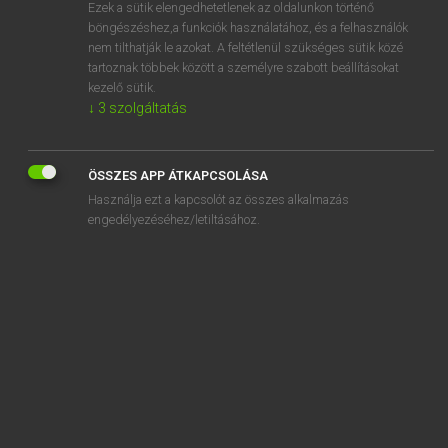
Ezek a sütik elengedhetetlenek az oldalunkon történő
böngészéshez,a funkciók használatához, és a felhasználók
nem tilthatják le azokat. A feltétlenül szükséges sütik közé
Lázár A. Péter, Varga György
tartoznak többek között a személyre szabott beállításokat
MAGYAR−ANGOL EGYETEMES NAGYSZÓTÁR
kezelő sütik.
↓
3
szolgáltatás
Kapcsolódó anyagok
félbőr kötésű
ÖSSZES APP ÁTKAPCSOLÁSA
felbőszít
Használja ezt a kapcsolót az összes alkalmazás
felbőszül
engedélyezéséhez/letiltásához.
felbruttósít
felbruttósítás
felbujt
felbujtás
felbujtó
felbukfencezik