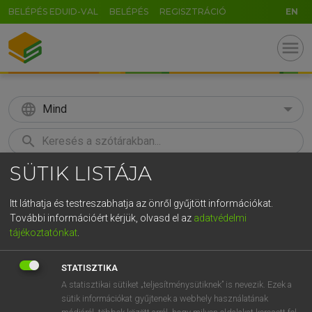
BELÉPÉS EDUID-VAL
BELÉPÉS
REGISZTRÁCIÓ
EN
menu
language
Mind
search
SÜTIK LISTÁJA
GR
KERESÉS
5
6
7
8
9
ö
ü
ó
Itt láthatja és testreszabhatja az önről gyűjtött információkat.
További információért kérjük, olvasd el az
adatvédelmi
r
t
z
u
i
o
p
ő
ú
LÁZÁR A. PÉTER, VARGA GYÖRGY
tájékoztatónkat
.
Magyar−angol egyetemes nagyszótár
g
h
j
k
l
é
á
ű
Ω
STATISZTIKA
v
b
n
m
,
.
-
AltGr
A statisztikai sütiket „teljesítménysütiknek” is nevezik. Ezek a
sütik információkat gyűjtenek a webhely használatának