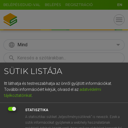
BELÉPÉS EDUID-VAL
BELÉPÉS
REGISZTRÁCIÓ
EN
menu
language
Mind
search
SÜTIK LISTÁJA
GR
KERESÉS
5
6
7
8
9
ö
ü
ó
Itt láthatja és testreszabhatja az önről gyűjtött információkat.
További információért kérjük, olvasd el az
adatvédelmi
r
t
z
u
i
o
p
ő
ú
LÁZÁR A. PÉTER, VARGA GYÖRGY
tájékoztatónkat
.
Magyar−angol egyetemes nagyszótár
g
h
j
k
l
é
á
ű
Ω
STATISZTIKA
v
b
n
m
,
.
-
AltGr
A statisztikai sütiket „teljesítménysütiknek” is nevezik. Ezek a
sütik információkat gyűjtenek a webhely használatának