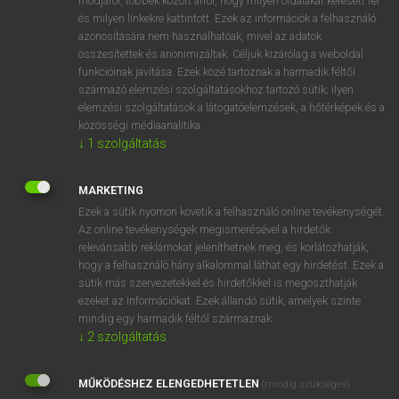
módjáról, többek között arról, hogy milyen oldalakat keresett fel
és milyen linkekre kattintott. Ezek az információk a felhasználó
VAN ELŐFIZETÉSED?
azonosítására nem használhatóak, mivel az adatok
összesítettek és anonimizáltak. Céljuk kizárólag a weboldal
Van előfizetésem a teljes szócikk megtekintéséhez.
funkcióinak javítása. Ezek közé tartoznak a harmadik féltől
származó elemzési szolgáltatásokhoz tartozó sütik; ilyen
BELÉPÉS
elemzési szolgáltatások a látogatóelemzések, a hőtérképek és a
közösségi médiaanalitika.
↓
1
szolgáltatás
MARKETING
Ezek a sütik nyomon követik a felhasználó online tevékenységét.
Az online tevékenységek megismerésével a hirdetők
NINCS ELŐFIZETÉSED?
relevánsabb reklámokat jeleníthetnek meg, és korlátozhatják,
Nincs regisztrációm és előfizetésem. A szótár 2 órás,
hogy a felhasználó hány alkalommal láthat egy hirdetést. Ezek a
díjmentes próbaverziójának elindításához regisztrálok és
sütik más szervezetekkel és hirdetőkkel is megoszthatják
belépek
.
ezeket az információkat. Ezek állandó sütik, amelyek szinte
mindig egy harmadik féltől származnak.
↓
2
szolgáltatás
REGISZTRÁCIÓ
MŰKÖDÉSHEZ ELENGEDHETETLEN
(mindig szükséges)