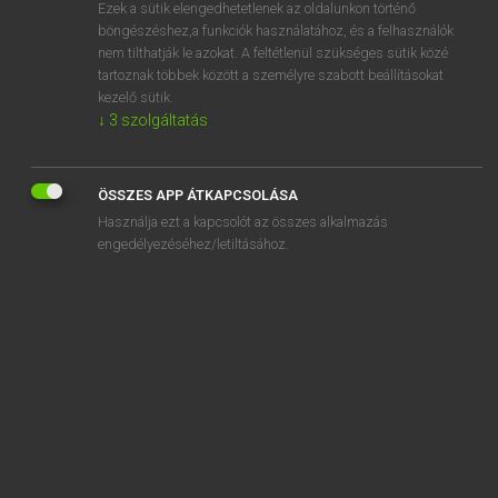
Ezek a sütik elengedhetetlenek az oldalunkon történő
böngészéshez,a funkciók használatához, és a felhasználók
nem tilthatják le azokat. A feltétlenül szükséges sütik közé
Lázár A. Péter, Varga György
tartoznak többek között a személyre szabott beállításokat
MAGYAR−ANGOL EGYETEMES NAGYSZÓTÁR
kezelő sütik.
↓
3
szolgáltatás
Kapcsolódó anyagok
felborítható
ÖSSZES APP ÁTKAPCSOLÁSA
felborogat
Használja ezt a kapcsolót az összes alkalmazás
felborul
engedélyezéséhez/letiltásához.
felborulás
felborzol
felborzolódik
felbosszant
felböfög
felbőg