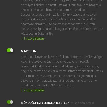
módjáról, többek között arról, hogy milyen oldalakat keresett fel
és milyen linkekre kattintott. Ezek az információk a felhasználó
VAN ELŐFIZETÉSED?
azonosítására nem használhatóak, mivel az adatok
összesítettek és anonimizáltak. Céljuk kizárólag a weboldal
Van előfizetésem a teljes szócikk megtekintéséhez.
funkcióinak javítása. Ezek közé tartoznak a harmadik féltől
származó elemzési szolgáltatásokhoz tartozó sütik; ilyen
BELÉPÉS
elemzési szolgáltatások a látogatóelemzések, a hőtérképek és a
közösségi médiaanalitika.
↓
1
szolgáltatás
MARKETING
Ezek a sütik nyomon követik a felhasználó online tevékenységét.
Az online tevékenységek megismerésével a hirdetők
NINCS ELŐFIZETÉSED?
relevánsabb reklámokat jeleníthetnek meg, és korlátozhatják,
Nincs regisztrációm és előfizetésem. A szótár 2 órás,
hogy a felhasználó hány alkalommal láthat egy hirdetést. Ezek a
díjmentes próbaverziójának elindításához regisztrálok és
sütik más szervezetekkel és hirdetőkkel is megoszthatják
belépek
.
ezeket az információkat. Ezek állandó sütik, amelyek szinte
mindig egy harmadik féltől származnak.
↓
2
szolgáltatás
REGISZTRÁCIÓ
MŰKÖDÉSHEZ ELENGEDHETETLEN
(mindig szükséges)