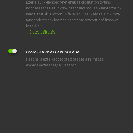
Ezek a sütik elengedhetetlenek az oldalunkon történő
böngészéshez,a funkciók használatához, és a felhasználók
nem tilthatják le azokat. A feltétlenül szükséges sütik közé
Lázár A. Péter, Varga György
tartoznak többek között a személyre szabott beállításokat
MAGYAR−ANGOL EGYETEMES NAGYSZÓTÁR
kezelő sütik.
↓
3
szolgáltatás
Kapcsolódó anyagok
elsőhelyi jelzálog
ÖSSZES APP ÁTKAPCSOLÁSA
első kerék
Használja ezt a kapcsolót az összes alkalmazás
elsőkerék-meghajtás
engedélyezéséhez/letiltásához.
elsőkötetes szerző
első osztály
első osztályos
elsöpör
elsöprő
elsőrangú