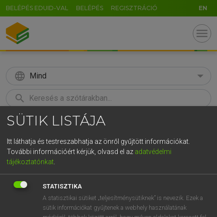
BELÉPÉS EDUID-VAL
BELÉPÉS
REGISZTRÁCIÓ
EN
menu
language
Mind
search
SÜTIK LISTÁJA
GR
KERESÉS
5
6
7
8
9
ö
ü
ó
Itt láthatja és testreszabhatja az önről gyűjtött információkat.
További információért kérjük, olvasd el az
adatvédelmi
r
t
z
u
i
o
p
ő
ú
LÁZÁR A. PÉTER, VARGA GYÖRGY
tájékoztatónkat
.
Magyar−angol egyetemes nagyszótár
g
h
j
k
l
é
á
ű
Ω
STATISZTIKA
v
b
n
m
,
.
-
AltGr
A statisztikai sütiket „teljesítménysütiknek” is nevezik. Ezek a
sütik információkat gyűjtenek a webhely használatának