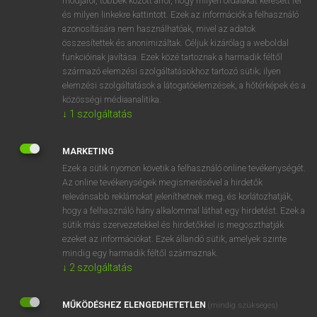
módjáról, többek között arról, hogy milyen oldalakat keresett fel
és milyen linkekre kattintott. Ezek az információk a felhasználó
VAN ELŐFIZETÉSED?
azonosítására nem használhatóak, mivel az adatok
összesítettek és anonimizáltak. Céljuk kizárólag a weboldal
Van előfizetésem a teljes szócikk megtekintéséhez.
funkcióinak javítása. Ezek közé tartoznak a harmadik féltől
származó elemzési szolgáltatásokhoz tartozó sütik; ilyen
BELÉPÉS
elemzési szolgáltatások a látogatóelemzések, a hőtérképek és a
közösségi médiaanalitika.
↓
1
szolgáltatás
MARKETING
Ezek a sütik nyomon követik a felhasználó online tevékenységét.
Az online tevékenységek megismerésével a hirdetők
NINCS ELŐFIZETÉSED?
relevánsabb reklámokat jeleníthetnek meg, és korlátozhatják,
Nincs regisztrációm és előfizetésem. A szótár 2 órás,
hogy a felhasználó hány alkalommal láthat egy hirdetést. Ezek a
díjmentes próbaverziójának elindításához regisztrálok és
sütik más szervezetekkel és hirdetőkkel is megoszthatják
belépek
.
ezeket az információkat. Ezek állandó sütik, amelyek szinte
mindig egy harmadik féltől származnak.
↓
2
szolgáltatás
REGISZTRÁCIÓ
MŰKÖDÉSHEZ ELENGEDHETETLEN
(mindig szükséges)