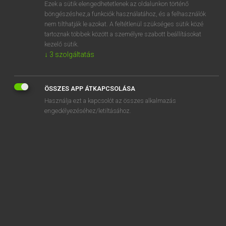
Ezek a sütik elengedhetetlenek az oldalunkon történő
böngészéshez,a funkciók használatához, és a felhasználók
nem tilthatják le azokat. A feltétlenül szükséges sütik közé
Lázár A. Péter, Varga György
tartoznak többek között a személyre szabott beállításokat
MAGYAR−ANGOL EGYETEMES NAGYSZÓTÁR
kezelő sütik.
↓
3
szolgáltatás
Kapcsolódó anyagok
elrepül
ÖSSZES APP ÁTKAPCSOLÁSA
elrestell
Használja ezt a kapcsolót az összes alkalmazás
elreteszel
engedélyezéséhez/letiltásához.
elretten
elrettent
elrettentés
elrettentő
elriad
elriaszt