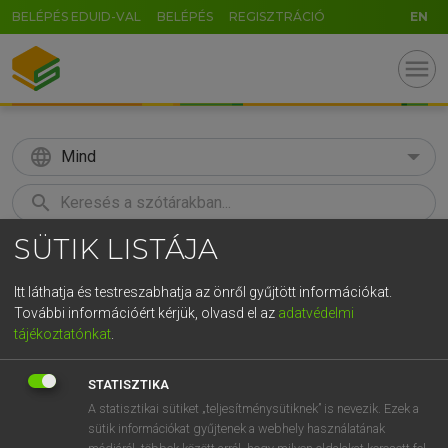
BELÉPÉS EDUID-VAL
BELÉPÉS
REGISZTRÁCIÓ
EN
menu
language
Mind
search
SÜTIK LISTÁJA
GR
KERESÉS
5
6
7
8
9
ö
ü
ó
Itt láthatja és testreszabhatja az önről gyűjtött információkat.
További információért kérjük, olvasd el az
adatvédelmi
r
t
z
u
i
o
p
ő
ú
LÁZÁR A. PÉTER, VARGA GYÖRGY
tájékoztatónkat
.
Magyar−angol egyetemes nagyszótár
g
h
j
k
l
é
á
ű
Ω
STATISZTIKA
v
b
n
m
,
.
-
AltGr
A statisztikai sütiket „teljesítménysütiknek” is nevezik. Ezek a
sütik információkat gyűjtenek a webhely használatának