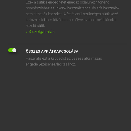
Ezek a sütik elengedhetetlenek az oldalunkon történő
böngészéshez,a funkciók használatához, és a felhasználók
nem tilthatják le azokat. A feltétlenül szükséges sütik közé
Lázár A. Péter, Varga György
tartoznak többek között a személyre szabott beállításokat
MAGYAR−ANGOL EGYETEMES NAGYSZÓTÁR
kezelő sütik.
↓
3
szolgáltatás
Kapcsolódó anyagok
elér
ÖSSZES APP ÁTKAPCSOLÁSA
elered
Használja ezt a kapcsolót az összes alkalmazás
elérés
engedélyezéséhez/letiltásához.
elérési út
elereszt
elérhetetlen
elérhető
elérhetőség
elérkezett