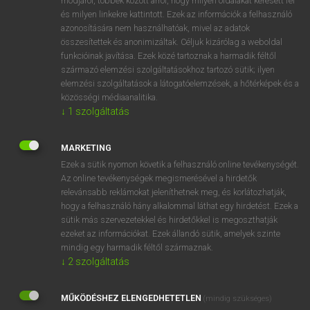
módjáról, többek között arról, hogy milyen oldalakat keresett fel
és milyen linkekre kattintott. Ezek az információk a felhasználó
VAN ELŐFIZETÉSED?
azonosítására nem használhatóak, mivel az adatok
összesítettek és anonimizáltak. Céljuk kizárólag a weboldal
Van előfizetésem a teljes szócikk megtekintéséhez.
funkcióinak javítása. Ezek közé tartoznak a harmadik féltől
származó elemzési szolgáltatásokhoz tartozó sütik; ilyen
BELÉPÉS
elemzési szolgáltatások a látogatóelemzések, a hőtérképek és a
közösségi médiaanalitika.
↓
1
szolgáltatás
MARKETING
Ezek a sütik nyomon követik a felhasználó online tevékenységét.
Az online tevékenységek megismerésével a hirdetők
NINCS ELŐFIZETÉSED?
relevánsabb reklámokat jeleníthetnek meg, és korlátozhatják,
Nincs regisztrációm és előfizetésem. A szótár 2 órás,
hogy a felhasználó hány alkalommal láthat egy hirdetést. Ezek a
díjmentes próbaverziójának elindításához regisztrálok és
sütik más szervezetekkel és hirdetőkkel is megoszthatják
belépek
.
ezeket az információkat. Ezek állandó sütik, amelyek szinte
mindig egy harmadik féltől származnak.
↓
2
szolgáltatás
REGISZTRÁCIÓ
MŰKÖDÉSHEZ ELENGEDHETETLEN
(mindig szükséges)