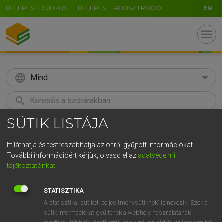
BELÉPÉS EDUID-VAL
BELÉPÉS
REGISZTRÁCIÓ
EN
menu
language
Mind
search
SÜTIK LISTÁJA
GR
KERESÉS
5
6
7
8
9
ö
ü
ó
Itt láthatja és testreszabhatja az önről gyűjtött információkat.
További információért kérjük, olvasd el az
adatvédelmi
r
t
z
u
i
o
p
ő
ú
LÁZÁR A. PÉTER, VARGA GYÖRGY
tájékoztatónkat
.
Magyar−angol egyetemes nagyszótár
g
h
j
k
l
é
á
ű
Ω
STATISZTIKA
v
b
n
m
,
.
-
AltGr
A statisztikai sütiket „teljesítménysütiknek” is nevezik. Ezek a
sütik információkat gyűjtenek a webhely használatának